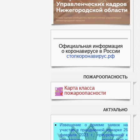
Официальная информация
о коронавирусе в России
стопкоронавирус.рф
ПОЖАРООПАСНОСТЬ
Карта класса
пожароопасности
АКТУАЛЬНО
Извещение о приеме заявок на
участие в праздничной ярмарке 26
февраля 2023 г., приуроченной к
проведению масленичных