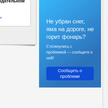
одательном
ти
Не убран снег,
яма на дороге, не
горит фонарь?
Столкнулись с
проблемой — сообщите о
ней!
Сообщить о
проблеме