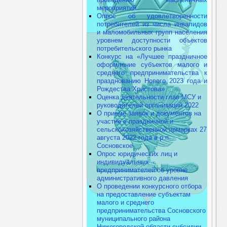
мероприятий
Опрос об удовлетворенности
потребителей из числа инвалидов
и маломобильных групп населения
уровнем доступности объектов
потребительского рынка
Конкурс на «Лучшее праздничное
оформление субъектов малого и
среднего предпринимательства к
празднованию Нового 2023 года и
Рождества Христова»
Оценка деятельности глав МСУ и
руководителей организаций 2022
О приеме заявок и документов на
участие в праздничной и
сельскохозяйственной ярмарках 27
августа 2022 года в р.п.
Сосновское
Опрос юридических лиц и
индивидуальных
предпринимателей об уровне
административного давления
О проведении конкурсного отбора
на предоставление субъектам
малого и среднего
предпринимательства Сосновского
муниципального района
Нижегородской области субсидии