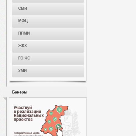
СМИ
МФЦ
ППМИ
ЖКХ
ГО ЧС
УМИ
Банеры