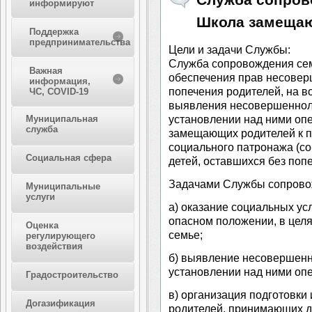
информируют
Школа замеща
Поддержка
предпринимательства
Цели и задачи Службы:
Служба сопровождения сем
Важная
обеспечения прав несовер
информация,
попечения родителей, на во
ЧС, COVID-19
выявления несовершеннол
установлении над ними опе
Муниципальная
служба
замещающих родителей к п
социального патронажа (с
Социальная сфера
детей, оставшихся без поп
Задачами Службы сопровож
Муниципальные
услуги
а) оказание социальных ус
опасном положении, в целя
Оценка
семье;
регулирующего
воздействия
б) выявление несовершенн
установлении над ними опе
Градостроительство
в) организация подготовки
Догазификация
родителей, принимающих де