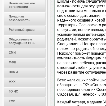
школы - помочь слушателям
Некоммерческие
возможности для осуществл
организации
подготовиться морально и 
свою семью, дать знания, 
Пожарная
надежного создания новой
безопасность
территории Сосновского р
опекунами, попечителями,
Районный архив
усыновителями детей-сирот
родителей, может обратить
Общественные
обсуждения НПА
Специалисты Центра прове
приемных родителей, опеку
СМИ
Психолог поможет повысит
компетентность будущим п
МФЦ
на развитие ребенка, расш
отцовской любви, улучшит
через развитие сотрудниче
ППМИ
Всех желающих пройти шко
ЖКХ
обращаться в ГКУ «Социал
несовершеннолетних Соснов
ГО ЧС
Садовая, д.7 Телефон: 8(83
УМИ
Каждый четверг, в здании 