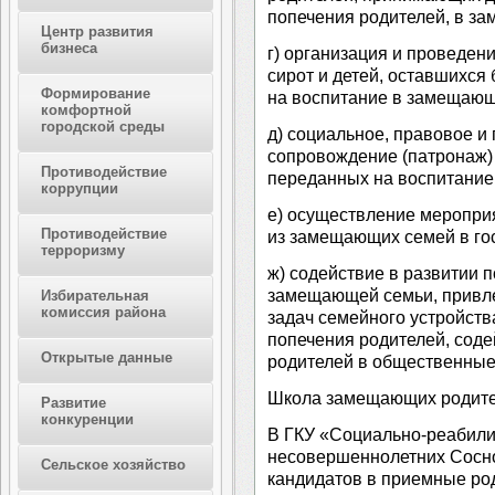
попечения родителей, в з
Центр развития
бизнеса
г) организация и проведен
сирот и детей, оставшихся 
Формирование
на воспитание в замещающ
комфортной
городской среды
д) социальное, правовое и
сопровождение (патронаж)
Противодействие
переданных на воспитание
коррупции
е) осуществление меропри
Противодействие
из замещающих семей в го
терроризму
ж) содействие в развитии 
замещающей семьи, привл
Избирательная
комиссия района
задач семейного устройства
попечения родителей, сод
Открытые данные
родителей в общественны
Школа замещающих родит
Развитие
конкуренции
В ГКУ «Социально-реабили
несовершеннолетних Сосно
Сельское хозяйство
кандидатов в приемные род