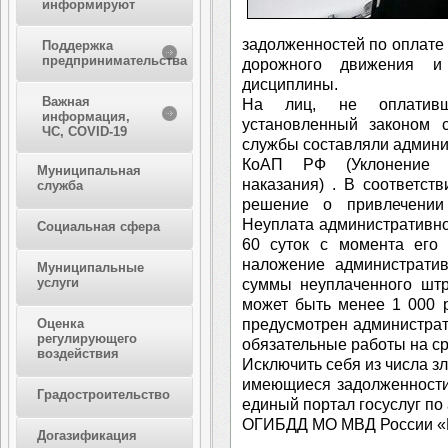
информируют
задолженностей по оплате
Поддержка
предпринимательства
дорожного движения и
дисциплины.
Важная
На лиц, не оплатив
информация,
установленный законом с
ЧС, COVID-19
службы составляли админис
КоАП РФ (Уклонение о
Муниципальная
наказания) . В соответст
служба
решение о привлечении 
Неуплата административно
Социальная сфера
60 суток с момента его 
наложение администрати
Муниципальные
услуги
суммы неуплаченного штр
может быть менее 1 000 
предусмотрен администрат
Оценка
регулирующего
обязательные работы на ср
воздействия
Исключить себя из числа з
имеющиеся задолженност
Градостроительство
единый портал госуслуг по
ОГИБДД МО МВД России «
Догазификация