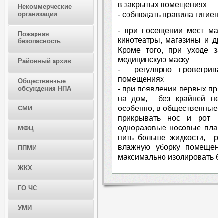
в закрытых помещениях
Некоммерческие
- соблюдать правила гигие
организации
- при посещении мест ма
Пожарная
кинотеатры, магазины и д
безопасность
Кроме того, при уходе 
медицинскую маску
Районный архив
- регулярно проветри
помещениях
Общественные
- при появлении первых пр
обсуждения НПА
на дом, без крайней не
особенно, в общественные
СМИ
прикрывать нос и рот п
одноразовые носовые плат
МФЦ
пить больше жидкости, р
влажную уборку помещени
ППМИ
максимально изолировать б
ЖКХ
ГО ЧС
УМИ