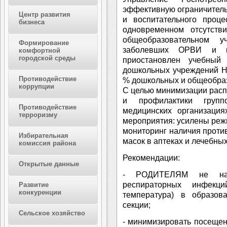
эффективную ограничитель
Центр развития
и воспитательного проц
бизнеса
одновременном отсутств
общеобразовательном 
Формирование
заболевших ОРВИ и г
комфортной
городской среды
приостановлен учебный
дошкольных учреждений Ни
Противодействие
% дошкольных и общеобра
коррупции
С целью минимизации рас
и профилактики групп
Противодействие
медицинских организация
терроризму
мероприятия: усилены реж
мониторинг наличия проти
Избирательная
масок в аптеках и лечебны
комиссия района
Рекомендации:
Открытые данные
- РОДИТЕЛЯМ не нап
респираторных инфекци
Развитие
конкуренции
температура) в образов
секции;
Сельское хозяйство
- минимизировать посеще