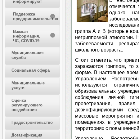
В настояще
информируют
отмечается
однако на
Поддержка
заболев
предпринимательства
исследован
гриппа А и В (которые вош
Важная
информация,
негриппозной этиологии. 
ЧС, COVID-19
заболеваемости респир
школьного возраста.
Муниципальная
служба
Стоит отметить, что прив
заражаются гриппом, то 
Социальная сфера
форме. В настоящее врем
Управлением Роспотреб
Муниципальные
используются огранич
услуги
образовательных учрежде
соблюдения личной гиг
Оценка
проветривания, прави
регулирующего
дезинфицирующими средс
воздействия
массовые мероприятия и
помещениях в учреждени
Градостроительство
территориях с повышенной
Догазификация
Управление Роспотребн