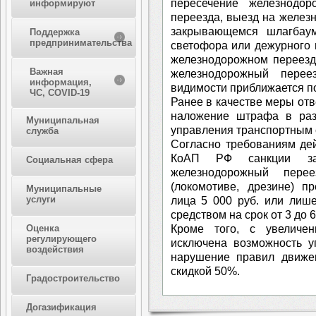
пересечение железнодор
информируют
переезда, выезд на желез
закрывающемся шлагбау
Поддержка
предпринимательства
светофора или дежурного п
железнодорожном переезд
Важная
железнодорожный перее
информация,
видимости приближается по
ЧС, COVID-19
Ранее в качестве меры от
наложение штрафа в раз
Муниципальная
управления транспортным с
служба
Согласно требованиям де
КоАП РФ санкции за
Социальная сфера
железнодорожный пере
(локомотиве, дрезине) п
Муниципальные
услуги
лица 5 000 руб. или лиш
средством на срок от 3 до 
Кроме того, с увеличе
Оценка
регулирующего
исключена возможность у
воздействия
нарушение правил движе
скидкой 50%.
Градостроительство
Догазификация