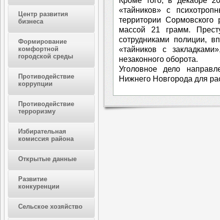
Кроме того, в декабре 2
«тайников» с психотроп
Центр развития
территории Сормовского 
бизнеса
массой 21 грамм. Прест
сотрудниками полиции, в
Формирование
«тайников с закладками»
комфортной
городской среды
незаконного оборота.
Уголовное дело направл
Противодействие
Нижнего Новгорода для ра
коррупции
Противодействие
терроризму
Избирательная
комиссия района
Открытые данные
Развитие
конкуренции
Сельское хозяйство