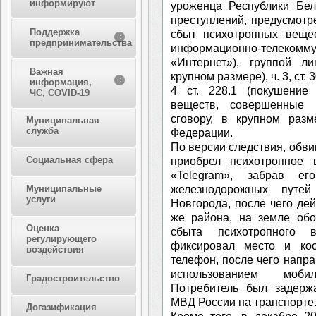
информируют
уроженца Республики Бел
преступлений, предусмотре
Поддержка
сбыт психотропных веще
предпринимательства
информационно-телекомм
«Интернет»), группой л
Важная
крупном размере), ч. 3, ст. 30,
информация,
4 ст. 228.1 (покушение
ЧС, COVID-19
веществ, совершенные 
сговору, в крупном разм
Муниципальная
служба
Федерации.
По версии следствия, обви
Социальная сфера
приобрел психотропное
«Telegram», забрав ег
железнодорожных путей
Муниципальные
услуги
Новгорода, после чего де
же района, на земле обо
Оценка
сбыта психотропного 
регулирующего
фиксировал место и ко
воздействия
телефон, после чего напр
использованием моби
Градостроительство
Потребитель был задерж
МВД России на транспорте
Догазификация