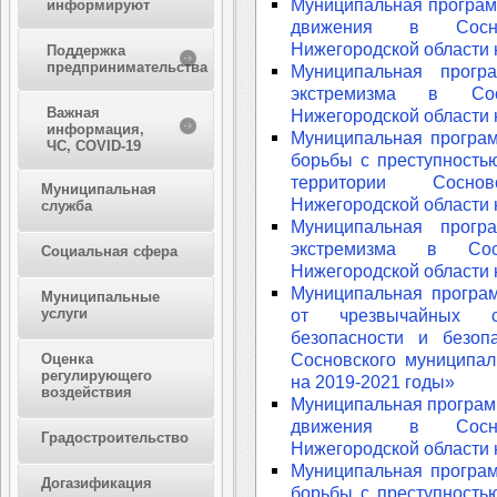
Муниципальная програм
информируют
движения в Сосно
Нижегородской области 
Поддержка
предпринимательства
Муниципальная прогр
экстремизма в Сос
Важная
Нижегородской области 
информация,
Муниципальная програ
ЧС, COVID-19
борьбы с преступность
территории Соснов
Муниципальная
Нижегородской области 
служба
Муниципальная прогр
экстремизма в Сос
Социальная сфера
Нижегородской области 
Муниципальная програ
Муниципальные
услуги
от чрезвычайных с
безопасности и безоп
Сосновского муниципал
Оценка
регулирующего
на 2019-2021 годы»
воздействия
Муниципальная програм
движения в Сосно
Градостроительство
Нижегородской области 
Муниципальная програ
Догазификация
борьбы с преступность