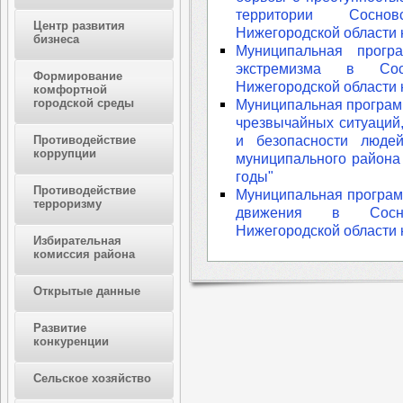
территории Соснов
Центр развития
Нижегородской области 
бизнеса
Муниципальная прогр
экстремизма в Сос
Формирование
Нижегородской области 
комфортной
городской среды
Муниципальная программ
чрезвычайных ситуаций
и безопасности люде
Противодействие
коррупции
муниципального района
годы"
Противодействие
Муниципальная програм
терроризму
движения в Сосно
Нижегородской области 
Избирательная
комиссия района
Открытые данные
Развитие
конкуренции
Сельское хозяйство