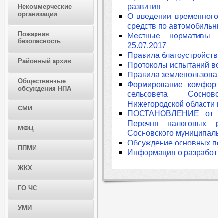
развития
Некоммерческие
организации
О введении временного
средств по автомобильн
Пожарная
Местные нормативы г
безопасность
25.07.2017
Правила благоустройств
Районный архив
Протоколы испытаний в
Правила землепользован
Общественные
Формирование комфорт
обсуждения НПА
сельсовета Соснов
Нижегородской области 
СМИ
ПОСТАНОВЛЕНИЕ от 2
Перечня налоговых р
МФЦ
Сосновского муниципаль
Обсуждение основных п
ППМИ
Информация о разработк
ЖКХ
ГО ЧС
УМИ