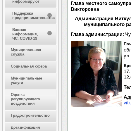
информируют
Глава местного самоупра
Викторовна
Поддержка
предпринимательства
Администрация Виткул
муниципального р
Важная
Глава администрации:
Чу
информация,
ЧС, COVID-19
Поч
об
Муниципальная
служба
ул.
Вре
Социальная сфера
17.
12.
Муниципальные
услуги
Те
Оценка
Ад
регулирующего
vit
воздействия
Градостроительство
Догазификация