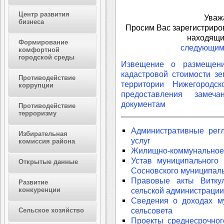
Центр развития
Уваж
бизнеса
Просим Вас зарегистриро
находящи
Формирование
следующим
комфортной
городской среды
Извещение о размещени
кадастровой стоимости з
Противодействие
территории Нижегородс
коррупции
предоставления замеч
документам
Противодействие
терроризму
Административные рег
Избирательная
услуг
комиссия района
Жилищно-коммунальное 
Устав муниципального 
Открытые данные
Сосновского муниципаль
Правовые акты Виткул
Развитие
конкуренции
сельской администрации
Сведения о доходах м
сельсовета
Сельское хозяйство
Проекты среднесрочног