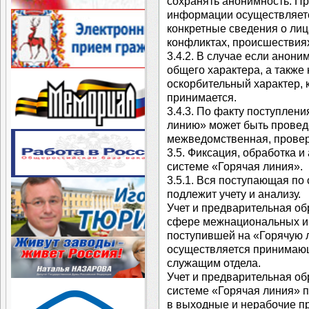
сохранять анонимность. П
информации осуществляетс
конкретные сведения о лица
конфликтах, происшествиях
3.4.2. В случае если анон
общего характера, а также
оскорбительный характер, 
принимается.
3.4.3. По факту поступле
линию» может быть проведе
межведомственная, провер
3.5. Фиксация, обработка 
системе «Горячая линия».
3.5.1. Вся поступающая п
подлежит учету и анализу.
Учет и предварительная об
сфере межнациональных и
поступившей на «Горячую 
осуществляется принимаю
служащим отдела.
Учет и предварительная о
системе «Горячая линия» п
в выходные и нерабочие пр