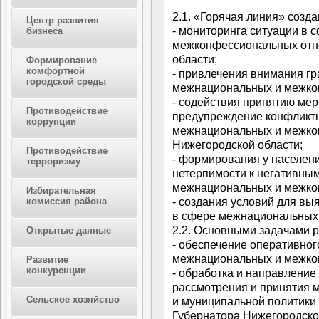
2.1. «Горячая линия» созда
Центр развития
- мониторинга ситуации в
бизнеса
межконфессиональных отн
области;
Формирование
комфортной
- привлечения внимания гр
городской среды
межнациональных и межко
- содействия принятию ме
Противодействие
предупреждение конфликтн
коррупции
межнациональных и межко
Нижегородской области;
Противодействие
- формирования у населен
терроризму
нетерпимости к негативны
межнациональных и межко
Избирательная
- создания условий для вы
комиссия района
в сфере межнациональных
2.2. Основными задачами 
Открытые данные
- обеспечение оперативно
межнациональных и межко
Развитие
конкуренции
- обработка и направлени
рассмотрения и принятия 
Сельское хозяйство
и муниципальной политики
Губернатора Нижегородско