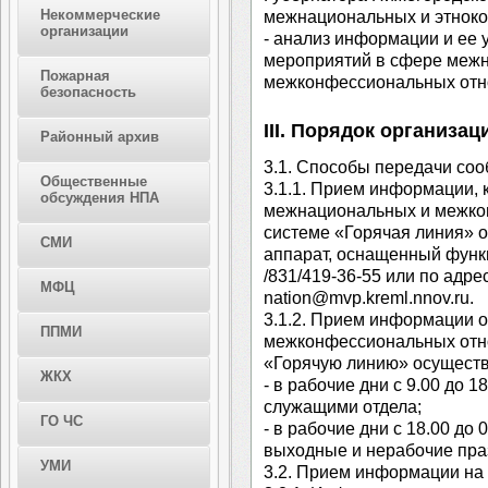
Некоммерческие
межнациональных и этнок
организации
- анализ информации и ее 
мероприятий в сфере меж
Пожарная
межконфессиональных отн
безопасность
III. Порядок организа
Районный архив
3.1. Способы передачи со
Общественные
3.1.1. Прием информации,
обсуждения НПА
межнациональных и межко
системе «Горячая линия» 
СМИ
аппарат, оснащенный функц
/831/419-36-55 или по адре
МФЦ
nation@mvp.kreml.nnov.ru.
3.1.2. Прием информации 
ППМИ
межконфессиональных отно
«Горячую линию» осуществ
ЖКХ
- в рабочие дни с 9.00 до 
служащими отдела;
ГО ЧС
- в рабочие дни с 18.00 до 
выходные и нерабочие пра
УМИ
3.2. Прием информации на