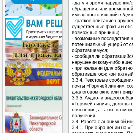
- дату и время нарушения/с
обращении, или временной
имело повторяющийся/длящ
- краткое описание наруше
существенные факты и обс
возможные причины);
- возможные последствия 
потенциальный ущерб от с
обратившемуся;
- сообщал ли обратившийс
нарушении кому-либо еще;
- при желании (для обратн
обратившегося: контактны
3.3.4. Текстовые сообщени
почты «Горячей линии», со
диалоговом окне или прик
3.3.5. Аудио- и видеосооб
«Горячей линии», должны 
пояснения, а также возмож
получения.
3.4. Работа с анонимной и
3.4.1. При обращении на «