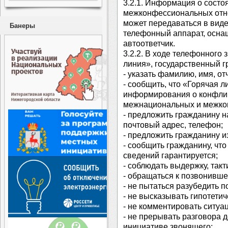
3.2.1. Информация о сост
межконфессиональных отн
может передаваться в виде
Банеры
телефонный аппарат, осна
автоответчик.
3.2.2. В ходе телефонного 
линия», государственный 
- указать фамилию, имя, о
- сообщить, что «Горячая 
информирования о конфлик
межнациональных и межко
- предложить гражданину н
почтовый адрес, телефон;
- предложить гражданину и
- сообщить гражданину, чт
сведений гарантируется;
- соблюдать выдержку, такт
- обращаться к позвонивше
- не пытаться разубедить 
- не высказывать гипотети
- не комментировать ситуа
- не прерывать разговора д
инициативе звонящего;