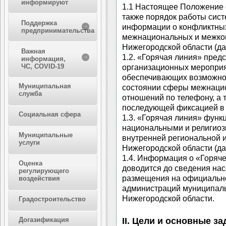
информируют
1.1 Настоящее Положение о
также порядок работы сис
Поддержка
информации о конфликтных
предпринимательства
межнациональных и межко
Нижегородской области (да
Важная
1.2. «Горячая линия» пред
информация,
ЧС, COVID-19
организационных мероприят
обеспечивающих возможно
Муниципальная
состоянии сферы межнаци
служба
отношений по телефону, а 
последующей фиксацией в 
Социальная сфера
1.3. «Горячая линия» функ
национальными и религио
Муниципальные
внутренней региональной 
услуги
Нижегородской области (дал
1.4. Информация о «Горяч
Оценка
доводится до сведения на
регулирующего
размещения на официально
воздействия
администраций муниципаль
Нижегородской области.
Градостроительство
Догазификация
II. Цели и основные з