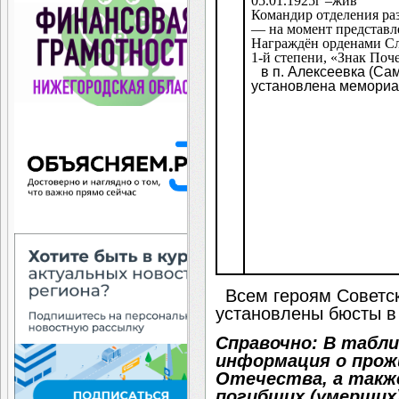
05.01.1925г –жив
Командир отделения раз
— на момент представл
Награждён орденами Сла
1-й степени, «Знак Поч
в п. Алексеевка (Са
установлена мемориа
Всем героям Советск
установлены бюсты в 
Справочно: В табл
информация о прож
Отечества, а также
погибших (умерших