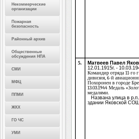
Некоммерческие
организации
Пожарная
безопасность
Районный архив
Общественные
обсуждения НПА
5.
Матвеев Павел Яко
12.01.1915г. - 10.03.19
СМИ
К
омандир отряда 11-го 
дивизия, 6-й авиационн
МФЦ
Похоронен в городе Брес
13.03.1944 Медаль «Зол
медалями.
ППМИ
Названа улица в р.п
здании Яковской СО
ЖКХ
ГО ЧС
УМИ