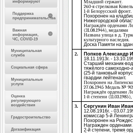
информируют
Младший сержант.
260-я стрелковая Ковел
1-й Белорусский фронт
.
Поддержка
Похоронен на кладбищ
предпринимательства
Нижегородской облас
Награждён орденами Лен
(31.08.1944), медалями
Важная
информация,
Названа улица в д. Турк
ЧС, COVID-19
культурного наследия.
Доска Памяти на зда
Муниципальная
2.
Попков Александр 
служба
18.11.1913г. - 13.10.19
Старший механик-води
Социальная сфера
тяжёлого самоходно-
(25-й танковый корпус
гвардии лейтенант.
Муниципальные
Похоронен на Липенск
услуги
27.06.1945 Медаль № 90
Награждён орденами Ле
Оценка
1-й степени (11.03.1985)
регулирующего
воздействия
3.
Сергунин Иван Ива
12.08.1916г. - 03.07.19
комиссар 5-й Ленингр
Градостроительство
Похоронен на Рождес
Награжден орденами 
Догазификация
2-й степени, тремя о