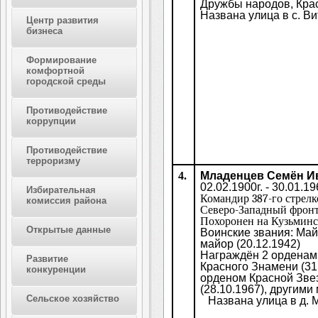
Дружбы народов,
Кра
Названа улица в с. Ви
Центр развития
бизнеса
Формирование
комфортной
городской среды
Противодействие
коррупции
Противодействие
терроризму
4.
Младенцев Семён И
02.02.1900г. - 30.01.19
Избирательная
К
омандир 387-го стрелко
комиссия района
Северо-Западный фронт)
Похоронен на Кузьминс
Открытые данные
Воинские звания: Майо
майор (20.12.1942)
Награждён 2 орденами
Развитие
Красного Знамени (31.1
конкуренции
орденом Красной Звез
(28.10.1967), другими
Сельское хозяйство
Названа улица в д.