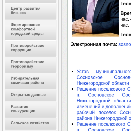
Тел
Центр развития
бизнеса
Вре
час. 
час.
Формирование
комфортной
городской среды
Теле
Электронная почта:
sosno
Противодействие
коррупции
Противодействие
терроризму
Устав муниципально
Сосновское Соснов
Избирательная
комиссия района
Нижегородской области
Решение поселкового С
п. Сосновское Сосн
Открытые данные
Нижегородской област
изменений и дополнений
Развитие
конкуренции
рабочий поселок Сосн
района Нижегородской 
Сельское хозяйство
Решение поселкового С
п. Сосновское Сосн