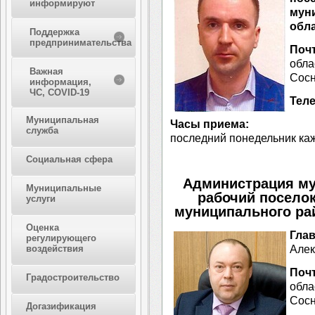
информируют
мун
обла
Поддержка
предпринимательства
Поч
обла
Важная
Сосн
информация,
ЧС, COVID-19
Тел
Муниципальная
Часы приема:
служба
последний понедельник кажд
Социальная сфера
Администрация му
Муниципальные
рабочий поселок
услуги
муниципального ра
Оценка
Гла
регулирующего
Алек
воздействия
Поч
Градостроительство
обла
Сосн
Догазификация