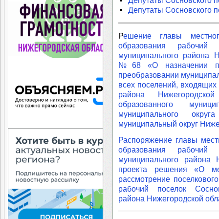
Депутаты Сосновского п
Депутаты Сосновского п
Р
ешение главы местног
образования рабочий 
муниципального района Н
№68 «О назначении пу
преобразовании муниципа
всех поселений, входящих
района Нижегородско
образованного муници
муниципального окру
муниципальный округ Ниже
Распоряжение главы мест
образования рабочий 
муниципального района 
проекта решения «О м
рассмотрение поселковог
рабочий поселок Сосно
района Нижегородской обл