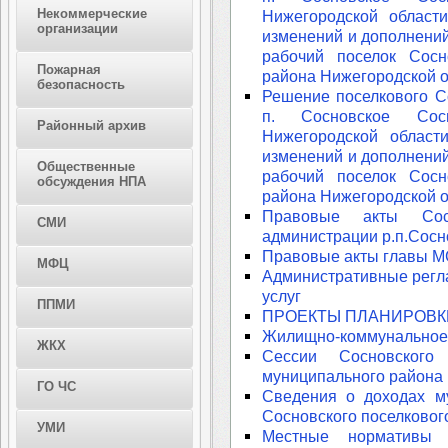
Некоммерческие
Нижегородской област
организации
изменений и дополнений
рабочий поселок Сосн
Пожарная
района Нижегородской 
безопасность
Решение поселкового С
п. Сосновское Сосн
Районный архив
Нижегородской област
изменений и дополнений
Общественные
рабочий поселок Сосн
обсуждения НПА
района Нижегородской 
Правовые акты Сос
СМИ
администрации р.п.Сосн
Правовые акты главы М
МФЦ
Административные регл
услуг
ППМИ
ПРОЕКТЫ ПЛАНИРОВК
Жилищно-коммунальное 
ЖКХ
Сессии Сосновского 
муниципального района 
ГО ЧС
Сведения о доходах м
Сосновского поселковог
УМИ
Местные нормативы г