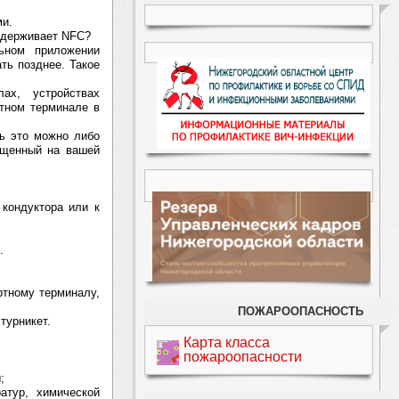
ми.
ддерживает NFC?
ьном приложении
ть позднее. Такое
ах, устройствах
тном терминале в
ть это можно либо
ещенный на вашей
 кондуктора или к
.
ртному терминалу,
ПОЖАРООПАСНОСТЬ
турникет.
Карта класса
пожароопасности
;
атур, химической