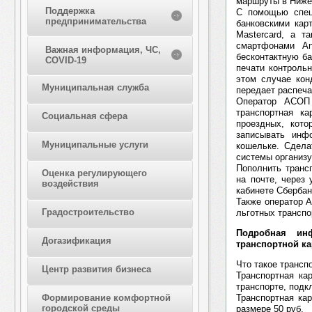
маршруты в Ниже
Поддержка
С помощью спец
предпринимательства
банковскими кар
Mastercard, а 
смартфонами An
Важная информация, ЧС,
бесконтактную б
COVID-19
печати контрольн
этом случае кон
Муниципальная служба
передает распеча
Оператор АСОП 
транспортная к
Социальная сфера
проездных, кото
записывать инф
Муниципальные услуги
кошельке. Сдела
системы организу
Пополнить транс
Оценка регулирующего
на почте, через
воздействия
кабинете Сбербан
Также оператор 
Градостроительство
льготных транспо
Подробная ин
Догазификация
транспортной к
Что такое трансп
Центр развития бизнеса
Транспортная ка
транспорте, подк
Транспортная ка
Формирование комфортной
городской среды
размере 50 руб.