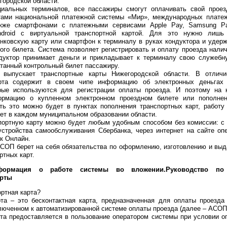
городской области.
иальных терминалов, все пассажиры смогут оплачивать свой проез
тами национальной платежной системы «Мир», международных платеж
также смартфонами с платежными сервисами Apple Pay, Samsung P
droid c виртуальной транспортной картой. Для это нужно лишь
анковскую карту или смартфон к терминалу в руках кондуктора и удер
ого билета. Система позволяет регистрировать и оплату проезда нали
дуктор принимает деньги и прикладывает к терминалу свою служебну
танный контрольный билет пассажиру.
выпускает транспортные карты Нижегородской области. В отличи
арта содержит в своем чипе информацию об электронных деньгах
рые используются для регистрации оплаты проезда. И поэтому на 
ормацию о купленном электронном проездном билете или пополне
ть это можно будет в пунктах пополнения транспортных карт, работу
ет в каждом муниципальном образовании области.
портную карту можно будет любым удобным способом без комиссии: с
 устройства самообслуживания Сбербанка, через интернет на сайте оп
к Онлайн.
АСОП берет на себя обязательства по оформлению, изготовлению и вы
ртных карт.
формация о работе системы во вложении.Руководство
по
арты
ортная карта?
рта – это бесконтактная карта, предназначенная для оплаты проезд
люченном к автоматизированной системе оплаты проезда (далее – АСОП
рта предоставляется в пользование оператором системы при условии о