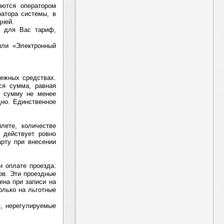
яются оператором
ратора системы, в
дней.
й для Вас тариф,
или «Электронный
ежных средствах.
ся сумма, равная
е сумму не менее
дно. Единственное
лете, количестве
 действует ровно
арту при внесении
и оплате проезда:
ов. Эти проездные
ена при записи на
олько на льготные
я, нерегулируемые