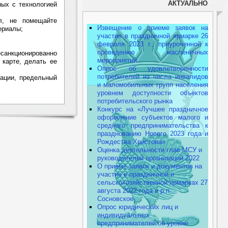
АКТУАЛЬНО
ных с технологией
л, не помещайте
Извещение о приеме заявок на
ериалы;
участие в праздничной ярмарке 26
февраля 2023 г., приуроченной к
проведению масленичных
санкционированно
мероприятий
карте, делать ее
Опрос об удовлетворенности
потребителей из числа инвалидов
вации, предельный
и маломобильных групп населения
уровнем доступности объектов
потребительского рынка
Конкурс на «Лучшее праздничное
оформление субъектов малого и
среднего предпринимательства к
празднованию Нового 2023 года и
Рождества Христова»
Оценка деятельности глав МСУ и
руководителей организаций 2022
О приеме заявок и документов на
участие в праздничной и
сельскохозяйственной ярмарках 27
августа 2022 года в р.п.
Сосновское
Опрос юридических лиц и
индивидуальных
предпринимателей об уровне