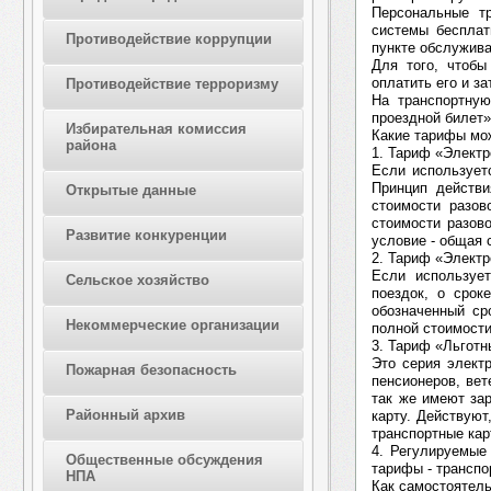
Персональные т
системы бесплат
Противодействие коррупции
пункте обслужива
Для того, чтобы
оплатить его и з
Противодействие терроризму
На транспортну
проездной билет»
Избирательная комиссия
Какие тарифы мож
района
1. Тариф «Элект
Если использует
Принцип действи
Открытые данные
стоимости разов
стоимости разово
Развитие конкуренции
условие - общая 
2. Тариф «Электр
Если используе
Сельское хозяйство
поездок, о срок
обозначенный ср
Некоммерческие организации
полной стоимости
3. Тариф «Льготн
Это серия элект
Пожарная безопасность
пенсионеров, ве
так же имеют за
Районный архив
карту. Действуют
транспортные кар
4. Регулируемые
Общественные обсуждения
тарифы - трансп
НПА
Как самостоятель