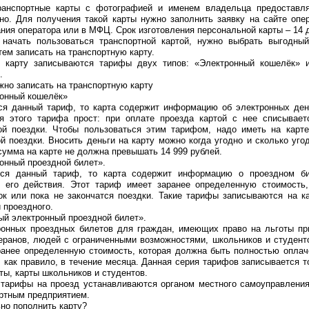
ранспортные карты с фотографией и именем владельца предоставл
но. Для получения такой карты нужно заполнить заявку на сайте опе
ния оператора или в МФЦ. Срок изготовления персональной карты – 14 
 начать пользоваться транспортной картой, нужно выбрать выгодны
атем записать на транспортную карту.
ю карту записываются тарифы двух типов: «Электронный кошелёк» 
.
но записать на транспортную карту
ронный кошелёк»
ся данный тариф, то карта содержит информацию об электронных ден
я этого тарифа прост: при оплате проезда картой с нее списывает
ой поездки. Чтобы пользоваться этим тарифом, надо иметь на карт
й поездки. Вносить деньги на карту можно когда угодно и сколько уго
сумма на карте не должна превышать 14 999 рублей.
онный проездной билет».
тся данный тариф, то карта содержит информацию о проездном би
е его действия. Этот тариф имеет заранее определенную стоимость,
ок или пока не закончатся поездки. Такие тарифы записываются на к
 проездного.
ый электронный проездной билет».
ронных проездных билетов для граждан, имеющих право на льготы пр
теранов, людей с ограниченными возможностями, школьников и студент
ранее определенную стоимость, которая должна быть полностью оплач
, как правило, в течение месяца. Данная серия тарифов записывается т
ты, карты школьников и студентов.
 тарифы на проезд устанавливаются органом местного самоуправлени
ортным предприятием.
но пополнить карту?