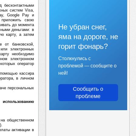
д бесконтактными
ных систем Visa,
ay, Google Pay и
 приложить свою
живать до момента
Не убран снег,
чными деньгами: в
ю карту, а затем
яма на дороге, не
е от банковской,
горит фонарь?
 или электронных
карту необходимо
Столкнулись с
нном электронном
 которых оператор
проблемой — сообщите о
ней!
 помощью кассира
ератора, в личном
даче персональных
Сообщить о
проблеме
 использованию
а на общественном
).
платы активации в