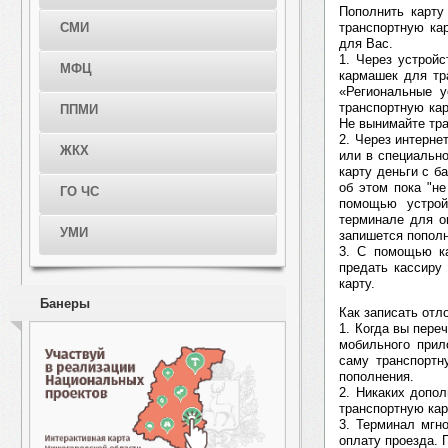
Пополнить карту
транспортную ка
СМИ
для Вас.
1. Через устрой
МФЦ
кармашек для тр
«Региональные у
транспортную кар
ППМИ
Не вынимайте тра
2. Через интерне
ЖКХ
или в специальн
карту деньги с б
об этом пока "н
ГО ЧС
помощью устрой
терминале для о
УМИ
запишется пополн
3. С помощью ка
предать кассиру
карту.
Банеры
Как записать отл
1. Когда вы пере
мобильного прил
саму транспортн
пополнения.
2. Никаких допо
транспортную кар
3. Терминал мгн
оплату проезда. 