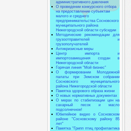
административного давления
О проведении конкурсного отбора
на предоставление субъектам
малого и среднего
предпринимательства Сосновского
муниципального района
Нижегородской области субсидии
Методические рекомендации для
грузоотправителей и
грузополучателей
Антикризисные меры
Центр импорта и
импортозамещения создан в
Нижегородской области
Горячая линия "Мой бизнес"
О формировании Молодежной
палаты при Земском собрании
Сосновского муниципального
района Нижегородской области
Памятка здорового образа жизни
О новых нормативных документах
О мерах по стабилизации цен на
сахарный песок и масло
подсолнечное!
Юбилейное видео о Сосновском
районе "Сосновскому району 85
лет"
Памятка "Грипп птиц профилактика