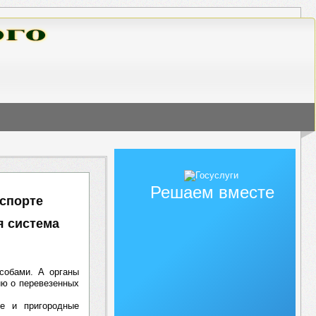
Решаем вместе
нспорте
я система
собами. А органы
ию о перевезенных
ие и пригородные