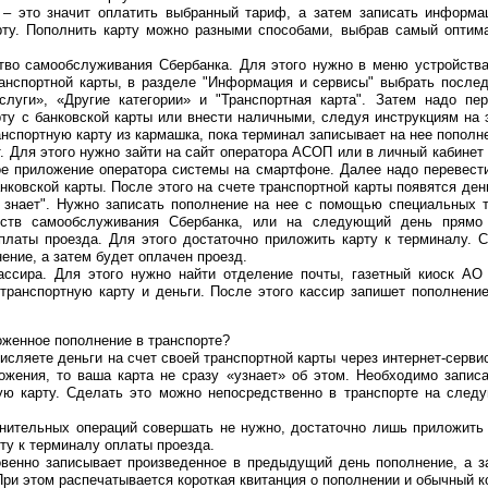
 – это значит оплатить выбранный тариф, а затем записать информа
рту. Пополнить карту можно разными способами, выбрав самый оптим
ство самообслуживания Сбербанка. Для этого нужно в меню устройства
анспортной карты, в разделе "Информация и сервисы" выбрать после
слуги», «Другие категории» и "Транспортная карта". Затем надо пе
ту с банковской карты или внести наличными, следуя инструкциям на 
нспортную карту из кармашка, пока терминал записывает на нее пополн
т. Для этого нужно зайти на сайт оператора АСОП или в личный кабинет
ое приложение оператора системы на смартфоне. Далее надо перевест
анковской карты. После этого на счете транспортной карты появятся ден
е знает". Нужно записать пополнение на нее с помощью специальных 
ств самообслуживания Сбербанка, или на следующий день прямо 
платы проезда. Для этого достаточно приложить карту к терминалу. 
ение, а затем будет оплачен проезд.
ссира. Для этого нужно найти отделение почты, газетный киоск АО 
 транспортную карту и деньги. После этого кассир запишет пополнени
оженное пополнение в транспорте?
числяете деньги на счет своей транспортной карты через интернет-серв
ожения, то ваша карта не сразу «узнает» об этом. Необходимо запис
ую карту. Сделать это можно непосредственно в транспорте на след
лнительных операций совершать не нужно, достаточно лишь приложить
ту к терминалу оплаты проезда.
овенно записывает произведенное в предыдущий день пополнение, а з
При этом распечатывается короткая квитанция о пополнении и обычный к