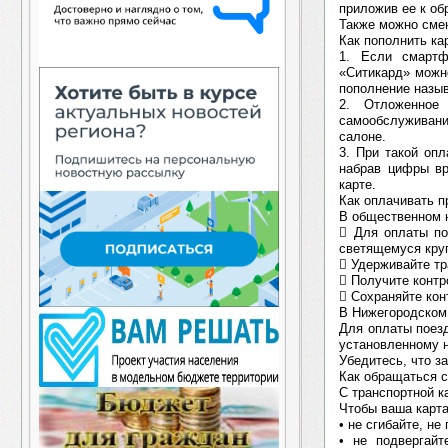
приложив ее к об
Также можно смен
Как пополнить к
1. Если смартф
«Ситикард» можно
пополнение назы
2. Отложенное
самообслуживани
салоне.
3. При такой оп
набрав цифры в
карте.
Как оплачивать п
В общественном 
 Для оплаты по
светящемуся круг
 Удерживайте тр
 Получите контр
 Сохраняйте кон
В Нижегородском
Для оплаты поезд
установленному н
Убедитесь, что з
Как обращаться с
С транспортной к
Чтобы ваша карта
• не сгибайте, н
• не подвергайт