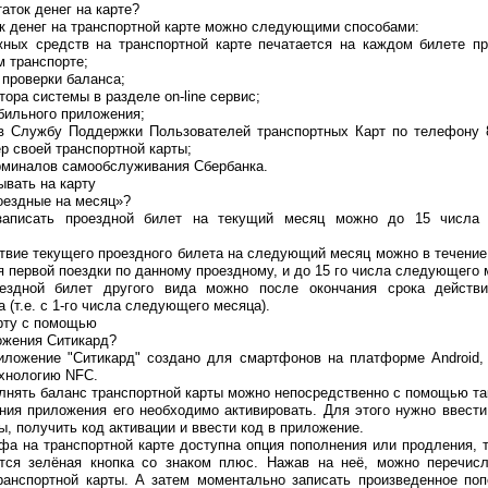
таток денег на карте?
к денег на транспортной карте можно следующими способами:
жных средств на транспортной карте печатается на каждом билете п
м транспорте;
 проверки баланса;
тора системы в разделе on-line сервис;
бильного приложения;
в Службу Поддержки Пользователей транспортных Карт по телефону 8
р своей транспортной карты;
рминалов самообслуживания Сбербанка.
ывать на карту
оездные на месяц»?
записать проездной билет на текущий месяц можно до 15 числа 
твие текущего проездного билета на следующий месяц можно в течение
 первой поездки по данному проездному, и до 15 го числа следующего 
оездной билет другого вида можно после окончания срока действ
 (т.е. с 1-го числа следующего месяца).
арту с помощью
ожения Ситикард?
иложение "Ситикард" создано для смартфонов на платформе Android
ехнологию NFC.
лнять баланс транспортной карты можно непосредственно с помощью та
ания приложения его необходимо активировать. Для этого нужно ввест
ы, получить код активации и ввести код в приложение.
фа на транспортной карте доступна опция пополнения или продления, т
тся зелёная кнопка со знаком плюс. Нажав на неё, можно перечис
ранспортной карты. А затем моментально записать произведенное поп