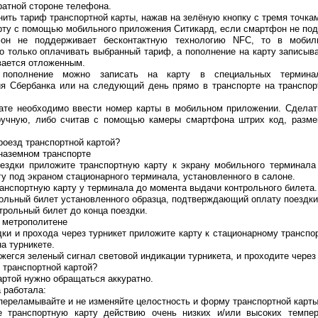
ратной стороне телефона.
ить тариф транспортной карты, нажав на зелёную кнопку с тремя точка
арту с помощью мобильного приложения Ситикард, если смартфон не по
он не поддерживает бесконтактную технологию NFC, то в мобил
 только оплачивать выбранный тариф, а пополнение на карту записыва
вается отложенным.
 пополнение можно записать на карту в специальных терминал
я Сбербанка или на следующий день прямо в транспорте на транспор
лате необходимо ввести номер карты в мобильном приложении. Сдела
ручную, либо считав с помощью камеры смартфона штрих код, разм
роезд транспортной картой?
наземном транспорте
ездки приложите транспортную карту к экрану мобильного терминала
у под экраном стационарного терминала, установленного в салоне.
анспортную карту у терминала до момента выдачи контрольного билета.
ольный билет установленного образца, подтверждающий оплату поездки
трольный билет до конца поездки.
 метрополитене
ки и прохода через турникет приложите карту к стационарному транспо
а турникете.
ажегся зеленый сигнал световой индикации турникета, и проходите через 
 транспортной картой?
артой нужно обращаться аккуратно.
 работала:
е переламывайте и не изменяйте целостность и форму транспортной карты
е транспортную карту действию очень низких и/или высоких темпер