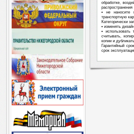
обработке, возд
распространения 
• не наносите 
транспортную ка
Категорически за
• изменять дизай
• использовать 
считывать, копи
копии и дубликат
Гарантийный сро
срок эксплуатации