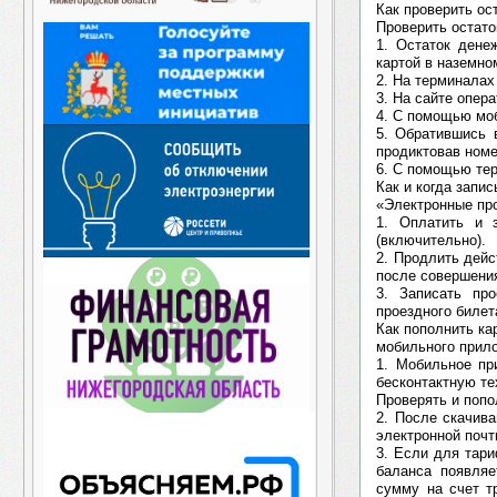
Как проверить ос
Проверить остато
1. Остаток дене
картой в наземно
2. На терминалах
3. На сайте опера
4. С помощью мо
5. Обратившись 
продиктовав номе
6. С помощью те
Как и когда запис
«Электронные пр
1. Оплатить и 
(включительно).
2. Продлить дейс
после совершения
3. Записать пр
проездного билета
Как пополнить к
мобильного прил
1. Мобильное пр
бесконтактную т
Проверять и попо
2. После скачив
электронной почт
3. Если для тари
баланса появляе
сумму на счет т