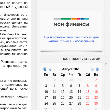
цию об оплате на
альный и удобный
, на котором есть
довательно пункты
ревести деньги на
экране. Внимание!
ение.
 Сбербанк Онлайн,
Гид по финансовой грамотности для
и на транспортную
жизни, бизнеса и образования
ьги, но сама карта
терминалов, или с
в транспорте на
Сначала мгновенно
КАЛЕНДАРЬ СОБЫТИЙ
Роспечать, затем
е на транспортную
Август
2026
Пн
Вт
Ср
Чт
Пт
Сб
Вс
27
28
29
30
31
1
2
исы или с помощью
ать пополнение на
3
4
5
6
7
8
9
ующий день после
10
11
12
13
14
15
16
 во время поездки
17
18
19
20
21
22
23
24
25
26
27
28
29
30
атем регистрирует
онтрольный билет.
31
1
2
3
4
5
6