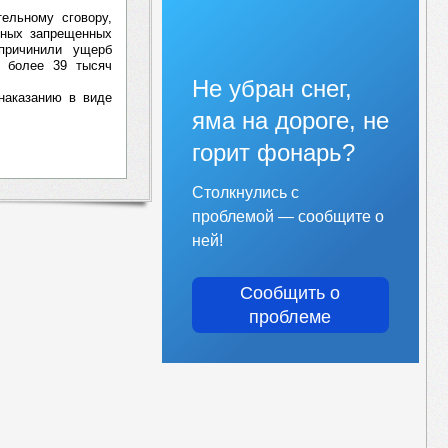
ельному сговору,
енных запрещенных
причинили ущерб
у более 39 тысяч
Не убран снег,
 наказанию в виде
яма на дороге, не
горит фонарь?
Столкнулись с
проблемой — сообщите о
ней!
Сообщить о
проблеме