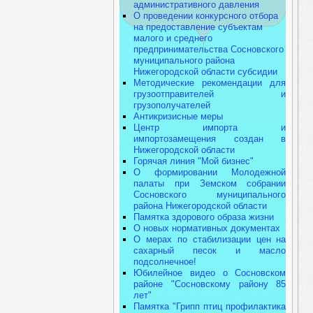
административного давления
О проведении конкурсного отбора
на предоставление субъектам
малого и среднего
предпринимательства Сосновского
муниципального района
Нижегородской области субсидии
Методические рекомендации для
грузоотправителей и
грузополучателей
Антикризисные меры
Центр импорта и
импортозамещения создан в
Нижегородской области
Горячая линия "Мой бизнес"
О формировании Молодежной
палаты при Земском собрании
Сосновского муниципального
района Нижегородской области
Памятка здорового образа жизни
О новых нормативных документах
О мерах по стабилизации цен на
сахарный песок и масло
подсолнечное!
Юбилейное видео о Сосновском
районе "Сосновскому району 85
лет"
Памятка "Грипп птиц профилактика