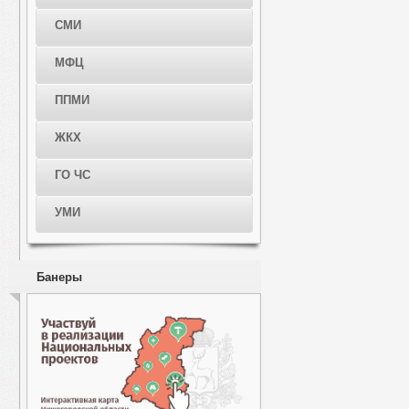
СМИ
МФЦ
ППМИ
ЖКХ
ГО ЧС
УМИ
Банеры