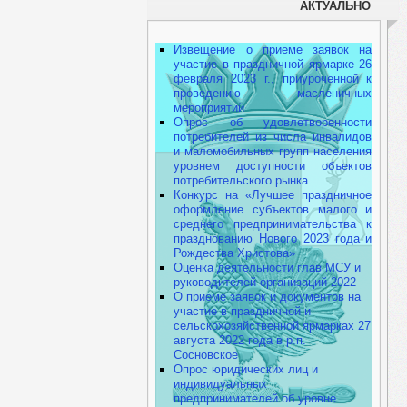
АКТУАЛЬНО
Извещение о приеме заявок на
участие в праздничной ярмарке 26
февраля 2023 г., приуроченной к
проведению масленичных
мероприятий
Опрос об удовлетворенности
потребителей из числа инвалидов
и маломобильных групп населения
уровнем доступности объектов
потребительского рынка
Конкурс на «Лучшее праздничное
оформление субъектов малого и
среднего предпринимательства к
празднованию Нового 2023 года и
Рождества Христова»
Оценка деятельности глав МСУ и
руководителей организаций 2022
О приеме заявок и документов на
участие в праздничной и
сельскохозяйственной ярмарках 27
августа 2022 года в р.п.
Сосновское
Опрос юридических лиц и
индивидуальных
предпринимателей об уровне