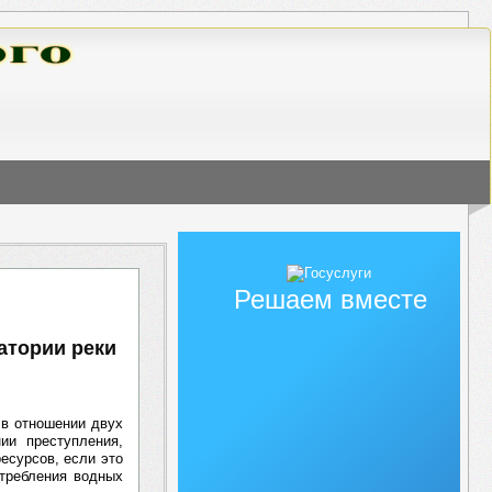
Решаем вместе
атории реки
 в отношении двух
ии преступления,
ресурсов, если это
стребления водных