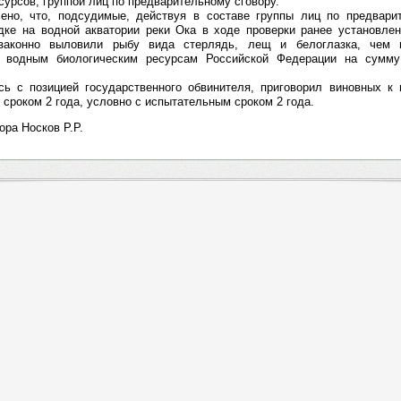
сурсов, группой лиц по предварительному сговору.
ено, что, подсудимые, действуя в составе группы лиц по предварит
одке на водной акватории реки Ока в ходе проверки ранее установл
законно выловили рыбу вида стерлядь, лещ и белоглазка, чем 
м водным биологическим ресурсам Российской Федерации на сумм
сь с позицией государственного обвинителя, приговорил виновных к
сроком 2 года, условно с испытательным сроком 2 года.
ра Носков Р.Р.