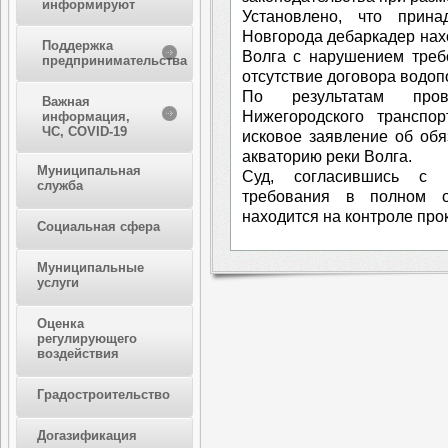
информируют
Установлено, что прин
Новгорода дебаркадер нахо
Поддержка
Волга с нарушением треб
предпринимательства
отсутствие договора водоп
По результатам пров
Важная
Нижегородского транспо
информация,
ЧС, COVID-19
исковое заявление об обя
акваторию реки Волга.
Муниципальная
Суд, согласившись с п
служба
требования в полном о
находится на контроле про
Социальная сфера
Муниципальные
услуги
Оценка
регулирующего
воздействия
Градостроительство
Догазификация