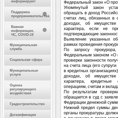
информируют
Федеральный закон «О про
Упомянутый закон уста
Поддержка
обращать в доход Россий
предпринимательства
счетах лиц, обязанных в 
доходах, об имуществе
Важная
характера, если не пр
информация,
подтверждающие законност
ЧС, COVID-19
Выявление указанных обс
рамках проведения прокуро
Муниципальная
служба
По запросу прокурора,
Федеральным законом «О 
Социальная сфера
проверки законности полу
на счета лица (его супруг
в кредитных организациях)
Муниципальные
услуги
доходах, об имуществе
характера, кредитные
Оценка
операциям, счетам и вкла
регулирующего
По результатам проверк
воздействия
обращается в суд с заявл
Федерации денежной сумм
Градостроительство
Нижний предел суммы ден
органы прокуратуры должны
Догазификация