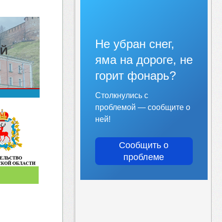
Не убран снег,
яма на дороге, не
горит фонарь?
Столкнулись с
проблемой — сообщите о
ней!
Сообщить о
проблеме