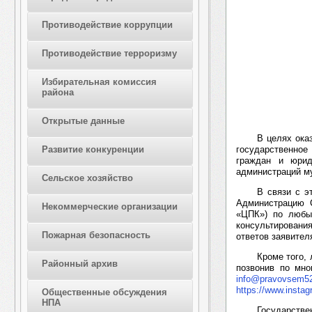
Противодействие коррупции
Противодействие терроризму
Избирательная комиссия
района
Открытые данные
В целях ока
государственно
Развитие конкуренции
граждан и юрид
администраций му
Сельское хозяйство
В связи с э
Администрацию С
Некоммерческие организации
«ЦПК») по любы
консультирован
Пожарная безопасность
ответов заявител
Кроме того,
Районный архив
позвонив по мно
info@pravovsem52
https://www.insta
Общественные обсуждения
НПА
Государстве