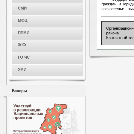
граждан и юриди
СМИ
воскресенье - вых
МФЦ
Организационн
ППМИ
района
Контактный тел
ЖКХ
ГО ЧС
УМИ
Банеры