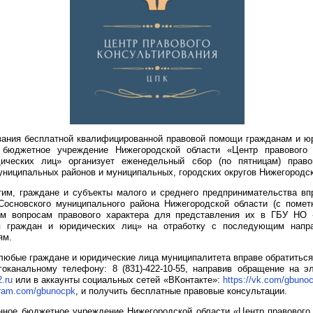
зания бесплатной квалифицированной правовой помощи гражданам и ю
е бюджетное учреждение Нижегородской области «Центр правового 
ических лиц» организует еженедельный сбор (по пятницам) прав
ниципальных районов и муниципальных, городских округов Нижегородск
тим, граждане и субъекты малого и среднего предпринимательства вп
основского муниципального района Нижегородской области (с поме
м вопросам правового характера для представления их в ГБУ НО 
ия граждан и юридических лиц» на отработку с последующим напр
ям.
 любые граждане и юридические лица муниципалитета вправе обратитьс
гоканальному телефону: 8 (831)-422-10-55, направив обращение на э
.ru
или в аккаунты социальных сетей «ВКонтакте»:
https://vk.com/gbuno
gram.com/gbunocpk
, и получить бесплатные правовые консультации.
нное бюджетное учреждение Нижегородской области «Центр правового