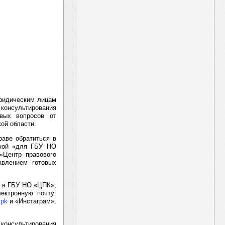
ридическим лицам
консультирования
овых вопросов от
ой области.
раве обратиться в
ткой «для ГБУ НО
«Центр правового
авлением готовых
я в ГБУ НО «ЦПК»,
лектронную почту:
cpk
и «Инстаграм»:
 консультирования