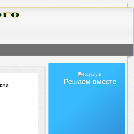
Решаем вместе
сти