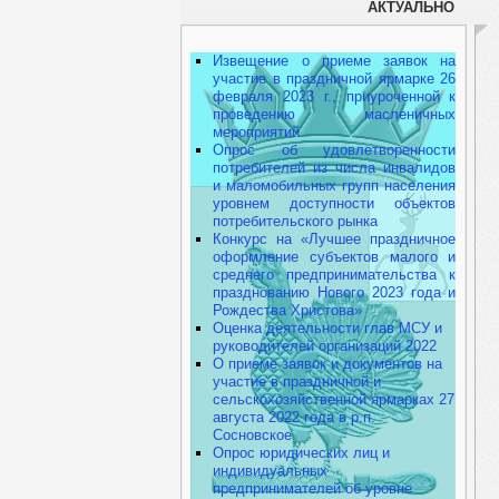
АКТУАЛЬНО
Извещение о приеме заявок на
участие в праздничной ярмарке 26
февраля 2023 г., приуроченной к
проведению масленичных
мероприятий
Опрос об удовлетворенности
потребителей из числа инвалидов
и маломобильных групп населения
уровнем доступности объектов
потребительского рынка
Конкурс на «Лучшее праздничное
оформление субъектов малого и
среднего предпринимательства к
празднованию Нового 2023 года и
Рождества Христова»
Оценка деятельности глав МСУ и
руководителей организаций 2022
О приеме заявок и документов на
участие в праздничной и
сельскохозяйственной ярмарках 27
августа 2022 года в р.п.
Сосновское
Опрос юридических лиц и
индивидуальных
предпринимателей об уровне