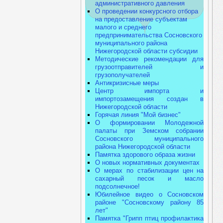
административного давления
О проведении конкурсного отбора
на предоставление субъектам
малого и среднего
предпринимательства Сосновского
муниципального района
Нижегородской области субсидии
Методические рекомендации для
грузоотправителей и
грузополучателей
Антикризисные меры
Центр импорта и
импортозамещения создан в
Нижегородской области
Горячая линия "Мой бизнес"
О формировании Молодежной
палаты при Земском собрании
Сосновского муниципального
района Нижегородской области
Памятка здорового образа жизни
О новых нормативных документах
О мерах по стабилизации цен на
сахарный песок и масло
подсолнечное!
Юбилейное видео о Сосновском
районе "Сосновскому району 85
лет"
Памятка "Грипп птиц профилактика