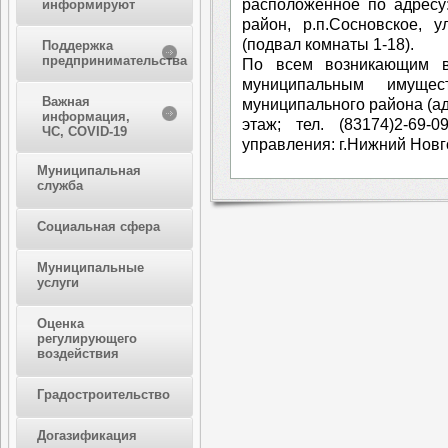
расположенное по адресу
информируют
район, р.п.Сосновское, 
(подвал комнаты 1-18).
Поддержка
предпринимательства
По всем возникающим в
муниципальным имущес
Важная
муниципального района (адр
информация,
этаж; тел. (83174)2-69-
ЧС, COVID-19
управления: г.Нижний Новго
Муниципальная
служба
Социальная сфера
Муниципальные
услуги
Оценка
регулирующего
воздействия
Градостроительство
Догазификация