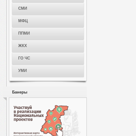
СМИ
МФЦ
ППМИ
ЖКХ
ГО ЧС
УМИ
Банеры