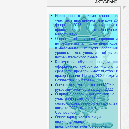
АКТУАЛЬНО
Извещение о приеме заявок на
участие в праздничной ярмарке 26
февраля 2023 г., приуроченной к
проведению масленичных
мероприятий
Опрос об удовлетворенности
потребителей из числа инвалидов
и маломобильных групп населения
уровнем доступности объектов
потребительского рынка
Конкурс на «Лучшее праздничное
оформление субъектов малого и
среднего предпринимательства к
празднованию Нового 2023 года и
Рождества Христова»
Оценка деятельности глав МСУ и
руководителей организаций 2022
О приеме заявок и документов на
участие в праздничной и
сельскохозяйственной ярмарках 27
августа 2022 года в р.п.
Сосновское
Опрос юридических лиц и
индивидуальных
предпринимателей об уровне