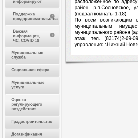
расположенное по адресу
информируют
район, р.п.Сосновское, 
(подвал комнаты 1-18).
Поддержка
предпринимательства
По всем возникающим в
муниципальным имущес
Важная
муниципального района (адр
информация,
этаж; тел. (83174)2-69-
ЧС, COVID-19
управления: г.Нижний Новго
Муниципальная
служба
Социальная сфера
Муниципальные
услуги
Оценка
регулирующего
воздействия
Градостроительство
Догазификация