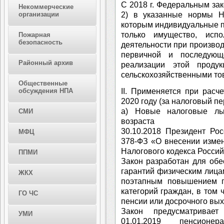
С 2018 г. Федеральным зак
Некоммерческие
2) в указанные нормы Н
организации
которым индивидуальные п
только имущество, испо
Пожарная
безопасность
деятельности при производ
первичной и последующ
Районный архив
реализации этой проду
сельскохозяйственными то
Общественные
II. Применяется при рас
обсуждения НПА
2020 году (за налоговый пе
а) Новые налоговые ль
СМИ
возраста
30.10.2018 Президент Ро
МФЦ
378-ФЗ «О внесении измен
Налогового кодекса Росси
ППМИ
Закон разработан для об
гарантий физическим лицам
ЖКХ
поэтапным повышением п
категорий граждан, в том 
ГО ЧС
пенсии или досрочного вых
Закон предусматривает
УМИ
01.01.2019 пенсион