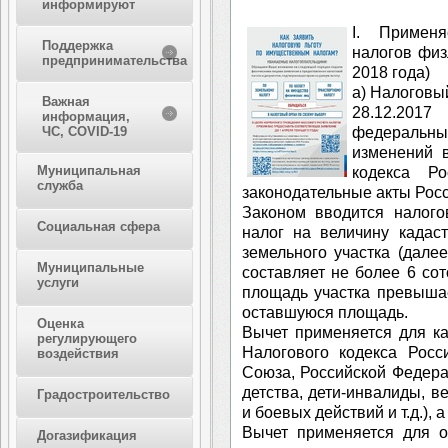
информируют
I. Примен
Поддержка
налогов физ
предпринимательства
2018 года)
а) Налоговы
Важная
28.12.201
информация,
федеральн
ЧС, COVID-19
изменений 
Муниципальная
кодекса Р
служба
законодательные акты Рос
Законом вводится налог
Социальная сфера
налог на величину кадас
земельного участка (далее
Муниципальные
составляет не более 6 сот
услуги
площадь участка превышае
оставшуюся площадь.
Оценка
Вычет применяется для кат
регулирующего
Налогового кодекса Росс
воздействия
Союза, Российской Федерац
детства, дети-инвалиды, 
Градостроительство
и боевых действий и т.д.), 
Вычет применяется для о
Догазификация