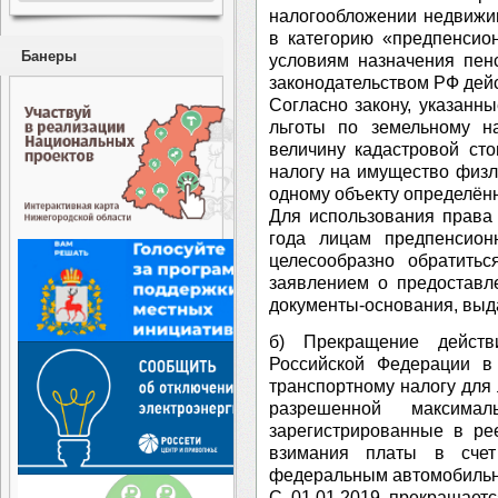
налогообложении недвижим
в категорию «предпенсион
Банеры
условиям назначения пен
законодательством РФ дей
Согласно закону, указанны
льготы по земельному н
величину кадастровой сто
налогу на имущество физл
одному объекту определённо
Для использования права
года лицам предпенсион
целесообразно обратить
заявлением о предоставл
документы-основания, выд
б) Прекращение действ
Российской Федерации в
транспортному налогу для
разрешенной максим
зарегистрированные в ре
взимания платы в счет
федеральным автомобильн
С 01.01.2019 прекращаетс