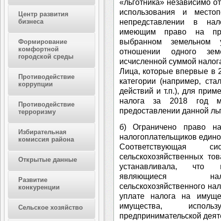
«льготника» независимо от
использования и местоп
Центр развития
непредставлении в нал
бизнеса
имеющим право на при
выбранном земельном у
Формирование
комфортной
отношении одного зем
городской среды
исчисленной суммой налог
Лица, которые впервые в 2
Противодействие
категории (например, ст
коррупции
действий и т.п.), для при
налога за 2018 год м
Противодействие
предоставлении данной ль
терроризму
б) Ограничено право н
Избирательная
налогоплательщиков единог
комиссия района
Соответствующая с
сельскохозяйственных тов
Открытые данные
устанавливала, что и
являющиеся нало
Развитие
сельскохозяйственного нал
конкуренции
уплате налога на имуще
имущества, исполь
Сельское хозяйство
предпринимательской деяте