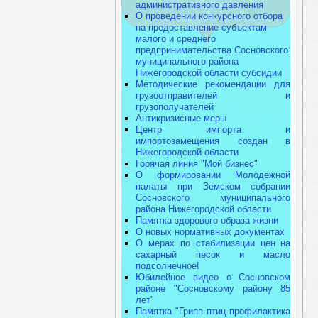
административного давления
О проведении конкурсного отбора
на предоставление субъектам
малого и среднего
предпринимательства Сосновского
муниципального района
Нижегородской области субсидии
Методические рекомендации для
грузоотправителей и
грузополучателей
Антикризисные меры
Центр импорта и
импортозамещения создан в
Нижегородской области
Горячая линия "Мой бизнес"
О формировании Молодежной
палаты при Земском собрании
Сосновского муниципального
района Нижегородской области
Памятка здорового образа жизни
О новых нормативных документах
О мерах по стабилизации цен на
сахарный песок и масло
подсолнечное!
Юбилейное видео о Сосновском
районе "Сосновскому району 85
лет"
Памятка "Грипп птиц профилактика