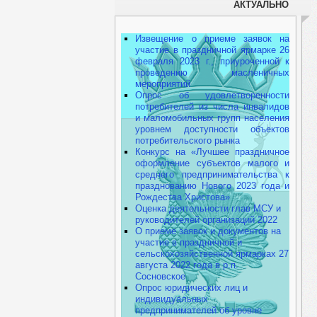
АКТУАЛЬНО
Извещение о приеме заявок на
участие в праздничной ярмарке 26
февраля 2023 г., приуроченной к
проведению масленичных
мероприятий
Опрос об удовлетворенности
потребителей из числа инвалидов
и маломобильных групп населения
уровнем доступности объектов
потребительского рынка
Конкурс на «Лучшее праздничное
оформление субъектов малого и
среднего предпринимательства к
празднованию Нового 2023 года и
Рождества Христова»
Оценка деятельности глав МСУ и
руководителей организаций 2022
О приеме заявок и документов на
участие в праздничной и
сельскохозяйственной ярмарках 27
августа 2022 года в р.п.
Сосновское
Опрос юридических лиц и
индивидуальных
предпринимателей об уровне