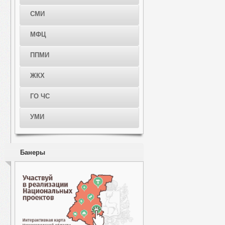
СМИ
МФЦ
ППМИ
ЖКХ
ГО ЧС
УМИ
Банеры