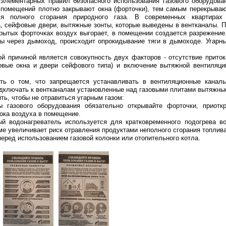
элементарных правил безопасного использования газового оборудова
помещений плотно закрывают окна (форточки), тем самым перекрываю
я полного сгорания природного газа. В современных квартирах 
, сейфовые двери, вытяжные зонты, которые выведены в вентканалы. П
крытых форточках воздух выгорает, в помещении создается разрежение
цы через дымоход, происходит опрокидывание тяги в дымоходе. Угарны
й причиной является совокупность двух факторов - отсутствие приток
овые окна и двери сейфового типа) и включение вытяжной вентиляци
ть о том, что запрещается устанавливать в вентиляционные канал
одключать к вентканалам установленные над газовыми плитами вытяжны
ть, чтобы не отравиться угарным газом:
 газового оборудования обязательно открывайте форточки, приотк
ока воздуха в помещение.
ый водонагреватель используется для кратковременного подогрева в
е увеличивает риск отравления продуктами неполного сгорания топлива
перед использованием газовой колонки или отопительного котла.