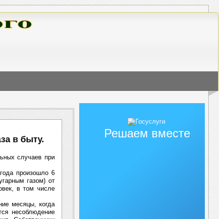
Решаем вместе
за в быту.
льных случаев при
 года произошло 6
угарным газом) от
овек, в том числе
ние месяцы, когда
тся несоблюдение