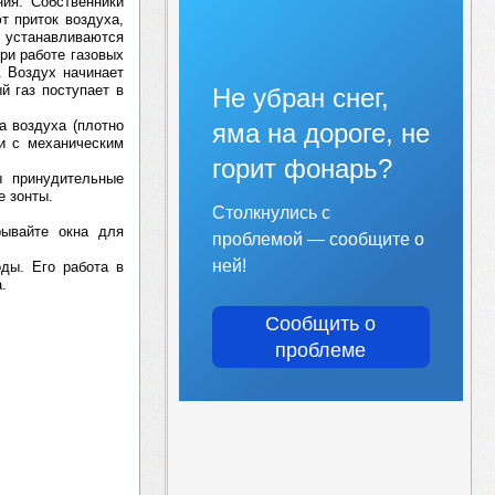
ния. Собственники
т приток воздуха,
устанавливаются
ри работе газовых
. Воздух начинает
й газ поступает в
Не убран снег,
а воздуха (плотно
яма на дороге, не
и с механическим
горит фонарь?
ы принудительные
е зонты.
Столкнулись с
рывайте окна для
проблемой — сообщите о
ней!
оды. Его работа в
.
Сообщить о
проблеме