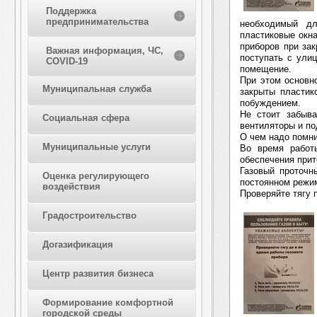
Поддержка
предпринимательства
необходимый дл
пластиковые окна
приборов при за
Важная информация, ЧС,
поступать с ули
COVID-19
помещение.
При этом основно
Муниципальная служба
закрыты пластик
побуждением.
Не стоит забыва
Социальная сфера
вентиляторы и п
О чем надо помни
Муниципальные услуги
Во время работы
обеспечения прит
Газовый проточн
Оценка регулирующего
постоянном режим
воздействия
Проверяйте тягу 
Градостроительство
Догазификация
Центр развития бизнеса
Формирование комфортной
городской среды