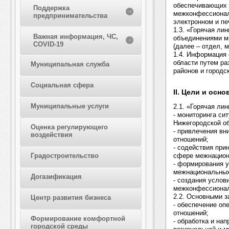
обеспечивающих 
Поддержка
межконфессионал
предпринимательства
электронном и пе
1.3. «Горячая ли
Важная информация, ЧС,
объединениями м
COVID-19
(далее – отдел, 
1.4. Информация 
области путем р
Муниципальная служба
районов и городс
Социальная сфера
II. Цели и осн
Муниципальные услуги
2.1. «Горячая лин
- мониторинга с
Нижегородской об
Оценка регулирующего
- привлечения в
воздействия
отношений;
- содействия пр
сфере межнацион
Градостроительство
- формирования у
межнациональных
Догазификация
- создания усло
межконфессионал
2.2. Основными з
Центр развития бизнеса
- обеспечение о
отношений;
Формирование комфортной
- обработка и на
городской среды