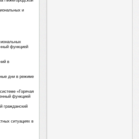
ра Нижегородской
циональных и
сиональных
енный функцией
ний в
чные дни в режиме
системе «Горячая
щенный функцией
ый гражданский
ктных ситуациях в