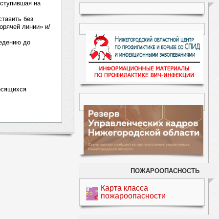
оступившая на
ставить без
орячей линии» и/
ведению до
носящихся
ПОЖАРООПАСНОСТЬ
Карта класса
пожароопасности