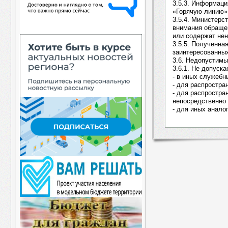
3.5.3. Информац
«Горячую линию»,
3.5.4. Министерс
внимания обраще
или содержат не
3.5.5. Полученна
заинтересованных
3.6. Недопустимы
3.6.1. Не допуск
- в иных служебн
- для распростра
- для распростра
непосредственно 
- для иных анало