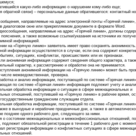
вшемуся;
ратившийся какую-либо информацию о нарушении кому-либо еще;
ля обратной связи) – персональные данные обратившегося: контактный н
 сообщения, направляемые на адрес электронной почты «Горячей линии»
 в диалоговом окне или прикрепляемом документе в формате Word.
видеосообщения, направляемые на адрес «Горячей линии», должны содер
пояснения, а также возможные ссылки/указания на источники их получе
онимной информацией.
ении на «Горячую линию» заявитель имеет право сохранять анонимность
ной информации осуществляется в случае, если она содержит конкретн
обытиях, ситуациях, конфликтах, происшествиях или их признаках.
если анонимная информация содержит сведения общего характера, а так
ельный характер, к рассмотрению и обработке она не принимается.
поступления анонимной информации на «Горячую линию» может быть про
 числе межведомственная, проверка.
бработка и анализ информации, поступающей по системе «Горячая линия»
пающая по системе «Горячая линия» информация подлежит учету и анали
тельная обработка информации о ситуации в сфере межнациональных и
ьных отношений, поступившей на «Горячую линию» в рабочее время, о
государственным гражданским служащим отдела.
ельная обработка информации, поступившей по системе «Горячая линия
также в выходные и нерабочие праздничные дни, а также в автоматическ
е позднее одного рабочего дня, следующего за ними.
ия о состоянии межнациональных и межконфессиональных отношений, п
 подлежит обязательной регистрации в течение 1 рабочего дня с момен
рнал регистрации информации о конфликтных ситуациях в сфере межнац
ьных отношений.