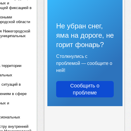
ных и
ющей фиксацией в
иозными
ородской области
Не убран снег,
ия Нижегородской
яма на дороге, не
муниципальных
горит фонарь?
Столкнулись с
проблемой — сообщите о
 территории
ней!
нальных
 ситуаций в
Сообщить о
проблеме
лениям в сфере
ных и
сиональных
стру внутренней