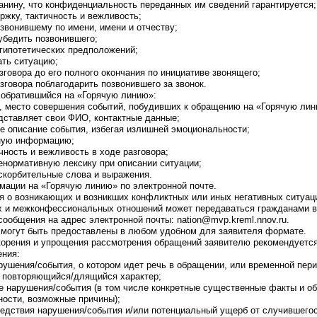
анину, что конфиденциальность переданных им сведений гарантируется;
ржку, тактичность и вежливость;
озвонившему по имени, имени и отчеству;
зубедить позвонившего;
 гипотетических предположений;
ать ситуацию;
азговора до его полного окончания по инициативе звонящего;
азговора поблагодарить позвонившего за звонок.
, обратившийся на «Горячую линию»:
, место совершения событий, побудивших к обращению на «Горячую лин
дставляет свои ФИО, контактные данные;
ое описание события, избегая излишней эмоциональности;
иную информацию;
ичность и вежливость в ходе разговора;
ненормативную лексику при описании ситуации;
оскорбительные слова и выражения.
мации на «Горячую линию» по электронной почте.
я о возникающих и возникших конфликтных или иных негативных ситуац
 и межконфессиональных отношений может передаваться гражданами в 
сообщения на адрес электронной почты: nation@mvp.kreml.nnov.ru.
 могут быть предоставлены в любом удобном для заявителя формате.
скорения и упрощения рассмотрения обращений заявителю рекомендуетс
ния:
арушения/события, о котором идет речь в обращении, или временной пери
 повторяющийся/длящийся характер;
ие нарушения/события (в том числе конкретные существенные факты и о
ности, возможные причины);
едствия нарушения/события и/или потенциальный ущерб от случившегос