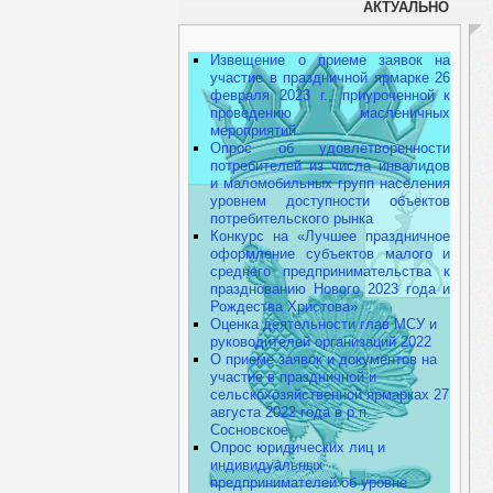
АКТУАЛЬНО
Извещение о приеме заявок на
участие в праздничной ярмарке 26
февраля 2023 г., приуроченной к
проведению масленичных
мероприятий
Опрос об удовлетворенности
потребителей из числа инвалидов
и маломобильных групп населения
уровнем доступности объектов
потребительского рынка
Конкурс на «Лучшее праздничное
оформление субъектов малого и
среднего предпринимательства к
празднованию Нового 2023 года и
Рождества Христова»
Оценка деятельности глав МСУ и
руководителей организаций 2022
О приеме заявок и документов на
участие в праздничной и
сельскохозяйственной ярмарках 27
августа 2022 года в р.п.
Сосновское
Опрос юридических лиц и
индивидуальных
предпринимателей об уровне