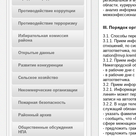
региональной и м
области, куриру
- анализ информа
Противодействие коррупции
межконфессионал
Противодействие терроризму
III. Порядок о
Избирательная комиссия
3.1. Способы пер
района
3.1.1. Прием ин
отношений, по с
автоответчика, п
Открытые данные
nation@mvp.kreml.
3.1.2. Прием ин
Нижегородской о
Развитие конкуренции
- в рабочие дни 
- в рабочие дни 
Сельское хозяйство
автоответчика.
3.2. Прием инфо
3.2.1. Информац
Некоммерческие организации
линия» может пе
записи на автоот
Пожарная безопасность
3.2.2. В ходе те
служащий обязан
- указать фамили
Районный архив
- сообщить, что 
сфере межнацион
Общественные обсуждения
- предложить гра
НПА
- предложить гра