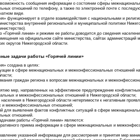
возможность сообщения информации о состоянии сферы межнациональ
ьных отношений по телефону, а также по электронной почте с последу
чатном виде.
ния» функционирует в отделе взаимодействия с национальными и религ
инистерства внутренней региональной и муниципальной политики Нижег
министерство).
о «Горячей линии» и режиме ее работы доводится до сведения населен
азмещения на официальном сайте министерства, сайтах администраций 
ких округов Нижегородской области.
овные задачи работы «Горячей линии»
ия» создана в целях:
итуации в сфере межнациональных и межконфессиональных отношений на
ласти;
нимания граждан региона к вопросам межнациональных и межконфессио
инятию мер, направленных на эффективное предупреждение конфликтных
альных и межконфессиональных отношений в Нижегородской области;
 населения в Нижегородской области нетерпимости к негативным прояв
 и межконфессиональных отношений;
вий для выявления фактов конфликтных ситуаций в сфере межнациональ
ьных отношений.
адачами работы «Горячей линии» являются:
перативного приема информации в сфере межнациональных и межконфес
правление указанной информации для рассмотрения и принятия мер мини