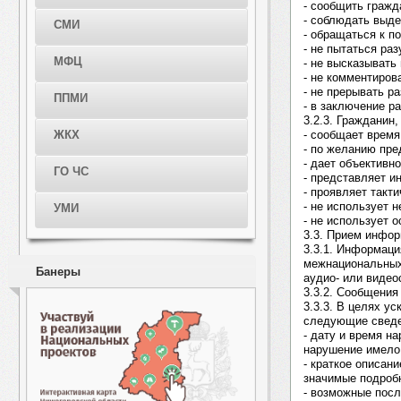
- сообщить гражд
- соблюдать выде
СМИ
- обращаться к п
- не пытаться ра
МФЦ
- не высказывать
- не комментиров
- не прерывать р
ППМИ
- в заключение р
3.2.3. Гражданин
- сообщает время
ЖКХ
- по желанию пре
- дает объективн
ГО ЧС
- представляет 
- проявляет такт
- не использует 
УМИ
- не использует 
3.3. Прием инфор
3.3.1. Информаци
межнациональных
Банеры
аудио- или видео
3.3.2. Сообщения
3.3.3. В целях у
следующие сведе
- дату и время н
нарушение имело
- краткое описан
значимые подроб
- возможные посл