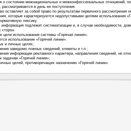
ия о состоянии межнациональных и межконфессиональных отношений, п
 рассматривается в день ее поступления.
тво оставляет за собой право по результатам первичного рассмотрения о
ния, которые характеризуются недопустимыми целями использования «Г
нормативную лексику.
я информация подлежит систематизации и, в случае необходимости, до
 сторон.
е цели использования системы «Горячая линия».
ается использование «Горячей линии»:
ых и личных целях;
нения заведомо ложных сведений, клеветы и т.п.;
нения информации рекламного характера, направления сведений, не от
к задачам «Горячей линии»;
гичных целей, противоречащих назначению «Горячей линии».