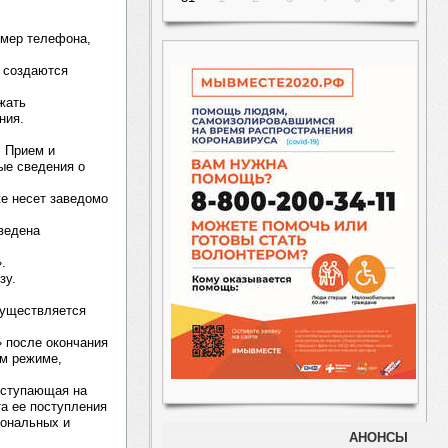
омер телефона,
, создаются
жать
ния.
. Прием и
ые сведения о
же несет заведомо
ведена
.
зу.
существляется
» после окончания
ом режиме,
оступающая на
та ее поступления
иональных и
АНОНСЫ