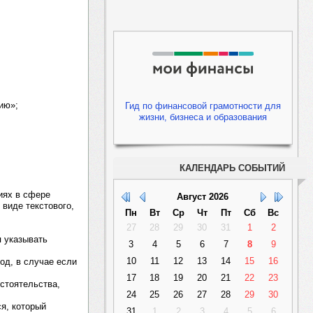
ию»;
Гид по финансовой грамотности для
жизни, бизнеса и образования
КАЛЕНДАРЬ СОБЫТИЙ
иях в сфере
Август
2026
виде текстового,
Пн
Вт
Ср
Чт
Пт
Сб
Вс
27
28
29
30
31
1
2
я указывать
3
4
5
6
7
8
9
10
11
12
13
14
15
16
од, в случае если
17
18
19
20
21
22
23
бстоятельства,
24
25
26
27
28
29
30
я, который
31
1
2
3
4
5
6