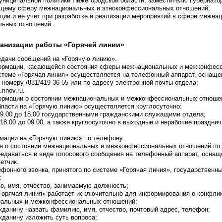
униципальной политики Нижегородской области, заместителю Губернато
ющему сферу межнациональных и этноконфессиональных отношений;
ции и ее учет при разработке и реализации мероприятий в сфере межна
ьных отношений.
рганизации работы «Горячей линии»
едачи сообщений на «Горячую линию».
формации, касающейся состояния сферы межнациональных и межконфес
истеме «Горячая линия» осуществляется на телефонный аппарат, оснащ
о номеру /831/419-36-55 или по адресу электронной почты отдела:
nnov.ru.
формации о состоянии межнациональных и межконфессиональных отноше
бласти на «Горячую линию» осуществляется круглосуточно:
с 9.00 до 18.00 государственными гражданскими служащими отдела;
с 18.00 до 09.00, а также круглосуточно в выходные и нерабочие праздни
рмации на «Горячую линию» по телефону.
ия о состоянии межнациональных и межконфессиональных отношений по 
редаваться в виде голосового сообщения на телефонный аппарат, осна
ветчик.
лефонного звонка, принятого по системе «Горячая линия», государственн
:
ю, имя, отчество, занимаемую должность;
«Горячая линия» работает исключительно для информирования о конфли
альных и межконфессиональных отношений;
жданину назвать фамилию, имя, отчество, почтовый адрес, телефон;
жданину изложить суть вопроса;