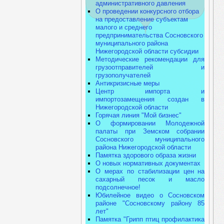
административного давления
О проведении конкурсного отбора
на предоставление субъектам
малого и среднего
предпринимательства Сосновского
муниципального района
Нижегородской области субсидии
Методические рекомендации для
грузоотправителей и
грузополучателей
Антикризисные меры
Центр импорта и
импортозамещения создан в
Нижегородской области
Горячая линия "Мой бизнес"
О формировании Молодежной
палаты при Земском собрании
Сосновского муниципального
района Нижегородской области
Памятка здорового образа жизни
О новых нормативных документах
О мерах по стабилизации цен на
сахарный песок и масло
подсолнечное!
Юбилейное видео о Сосновском
районе "Сосновскому району 85
лет"
Памятка "Грипп птиц профилактика