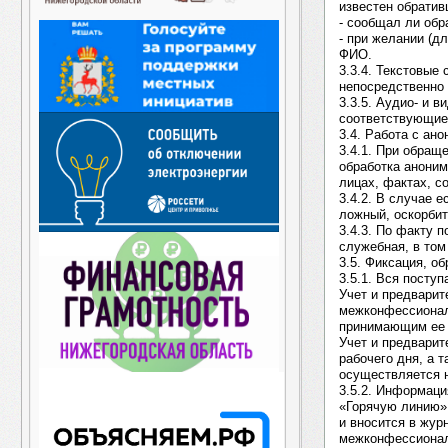
известен обрати
- сообщал ли об
- при желании (д
ФИО.
3.3.4. Текстовые
непосредственно
3.3.5. Аудио- и 
соответствующие 
3.4. Работа с ан
3.4.1. При обращ
обработка аноним
лицах, фактах, с
3.4.2. В случае 
ложный, оскорбит
3.4.3. По факту 
служебная, в том
3.5. Фиксация, о
3.5.1. Вся посту
Учет и предвари
межконфессионал
принимающим ее 
Учет и предварит
рабочего дня, а 
осуществляется н
3.5.2. Информац
«Горячую линию»,
и вносится в жу
межконфессионал