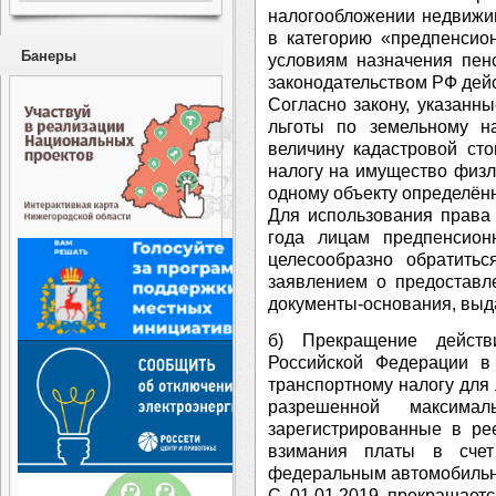
налогообложении недвижим
в категорию «предпенсион
Банеры
условиям назначения пен
законодательством РФ дей
Согласно закону, указанны
льготы по земельному н
величину кадастровой сто
налогу на имущество физл
одному объекту определённо
Для использования права
года лицам предпенсион
целесообразно обратить
заявлением о предоставл
документы-основания, выд
б) Прекращение действ
Российской Федерации в
транспортному налогу для
разрешенной максим
зарегистрированные в ре
взимания платы в счет
федеральным автомобильн
С 01.01.2019 прекращаетс