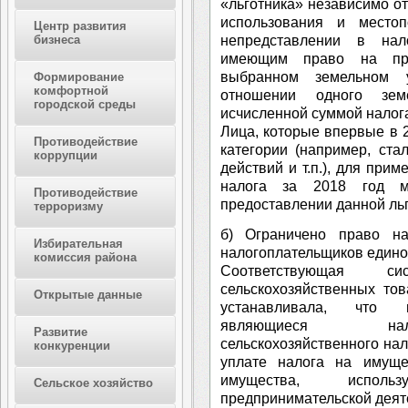
«льготника» независимо от
использования и местоп
Центр развития
непредставлении в нал
бизнеса
имеющим право на при
выбранном земельном у
Формирование
комфортной
отношении одного зем
городской среды
исчисленной суммой налог
Лица, которые впервые в 2
Противодействие
категории (например, ст
коррупции
действий и т.п.), для при
налога за 2018 год м
Противодействие
предоставлении данной ль
терроризму
б) Ограничено право н
Избирательная
налогоплательщиков единог
комиссия района
Соответствующая с
сельскохозяйственных тов
Открытые данные
устанавливала, что и
являющиеся нало
Развитие
сельскохозяйственного нал
конкуренции
уплате налога на имуще
имущества, исполь
Сельское хозяйство
предпринимательской деяте