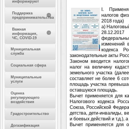
информируют
I. Примен
Поддержка
налогов физ
предпринимательства
2018 года)
а) Налоговы
Важная
28.12.201
информация,
федеральн
ЧС, COVID-19
изменений 
Муниципальная
кодекса Р
служба
законодательные акты Рос
Законом вводится налог
Социальная сфера
налог на величину кадас
земельного участка (далее
Муниципальные
составляет не более 6 сот
услуги
площадь участка превышае
оставшуюся площадь.
Оценка
Вычет применяется для кат
регулирующего
Налогового кодекса Росс
воздействия
Союза, Российской Федерац
детства, дети-инвалиды, 
Градостроительство
и боевых действий и т.д.), 
Вычет применяется для о
Догазификация