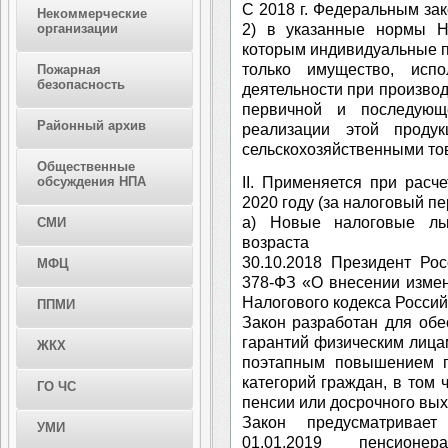
С 2018 г. Федеральным зак
Некоммерческие
2) в указанные нормы Н
организации
которым индивидуальные п
только имущество, испо
Пожарная
безопасность
деятельности при производ
первичной и последующ
Районный архив
реализации этой проду
сельскохозяйственными то
Общественные
II. Применяется при рас
обсуждения НПА
2020 году (за налоговый пе
а) Новые налоговые ль
СМИ
возраста
30.10.2018 Президент Ро
МФЦ
378-ФЗ «О внесении измен
Налогового кодекса Росси
ППМИ
Закон разработан для об
гарантий физическим лицам
ЖКХ
поэтапным повышением п
категорий граждан, в том 
ГО ЧС
пенсии или досрочного вых
Закон предусматривает
УМИ
01.01.2019 пенсион