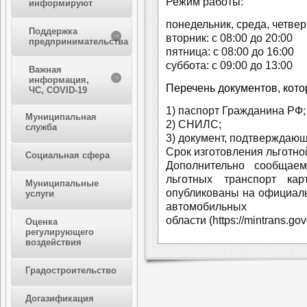
Режим работы:
информируют
понедельник, среда, четверг
Поддержка
вторник: с 08:00 до 20:00
предпринимательства
пятница: с 08:00 до 16:00
суббота: с 09:00 до 13:00
Важная
информация,
Перечень документов, кото
ЧС, COVID-19
1) паспорт Гражданина РФ;
Муниципальная
2) СНИЛС;
служба
3) документ, подтверждающ
Срок изготовления льготно
Социальная сфера
Дополнительно сообщае
льготных транспорт к
Муниципальные
опубликованы на официаль
услуги
автомобильных
области (https://mintrans.go
Оценка
регулирующего
воздействия
Градостроительство
Догазификация