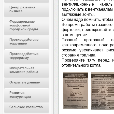
вентиляционные канал
Центр развития
подключать к вентканалам
бизнеса
вытяжные зонты.
О чем надо помнить, чтобы
Формирование
Во время работы газового
комфортной
городской среды
форточки, приоткрывайте 
в помещение.
Газовый проточный во
Противодействие
коррупции
кратковременного подогр
режиме увеличивает рис
Противодействие
сгорания топлива.
терроризму
Проверяйте тягу перед и
отопительного котла.
Избирательная
комиссия района
Открытые данные
Развитие
конкуренции
Сельское хозяйство