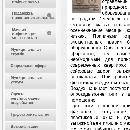
отравлени
информируют
природного
оборудова
Поддержка
предпринимательства
пострадали 14 человек, в т
Основная масса отравл
Важная
осенне-зимние месяцы, к
информация,
низкая. Причинами от
ЧС, COVID-19
элементарных правил бе
оборудования. Собственн
Муниципальная
(форточки), тем самы
служба
необходимый для полно
современных квартирах 
Социальная сфера
сейфовые двери, вытя
вентканалы. При работ
Муниципальные
услуги
форточках воздух выгорае
Воздух начинает поступат
опрокидывание тяги в д
Оценка
регулирующего
помещение.
воздействия
При этом основной при
факторов - отсутствие
Градостроительство
пластиковые окна и дв
вытяжной вентиляции с ме
Догазификация
Не стоит забывать о том