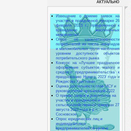
АКТУАЛЬНО
Извещение о приеме заявок на
участие в праздничной ярмарке 26
февраля 2023 г., приуроченной к
проведению масленичных
мероприятий
Опрос об удовлетворенности
потребителей из числа инвалидов
и маломобильных групп населения
уровнем доступности объектов
потребительского рынка
Конкурс на «Лучшее праздничное
оформление субъектов малого и
среднего предпринимательства к
празднованию Нового 2023 года и
Рождества Христова»
Оценка деятельности глав МСУ и
руководителей организаций 2022
О приеме заявок и документов на
участие в праздничной и
сельскохозяйственной ярмарках 27
августа 2022 года в р.п.
Сосновское
Опрос юридических лиц и
индивидуальных
предпринимателей об уровне