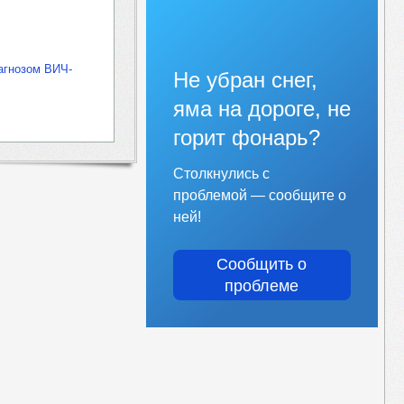
агнозом ВИЧ-
Не убран снег,
яма на дороге, не
горит фонарь?
Столкнулись с
проблемой — сообщите о
ней!
Сообщить о
проблеме