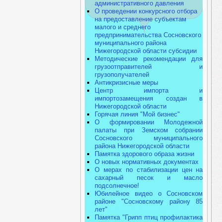
административного давления
О проведении конкурсного отбора
на предоставление субъектам
малого и среднего
предпринимательства Сосновского
муниципального района
Нижегородской области субсидии
Методические рекомендации для
грузоотправителей и
грузополучателей
Антикризисные меры
Центр импорта и
импортозамещения создан в
Нижегородской области
Горячая линия "Мой бизнес"
О формировании Молодежной
палаты при Земском собрании
Сосновского муниципального
района Нижегородской области
Памятка здорового образа жизни
О новых нормативных документах
О мерах по стабилизации цен на
сахарный песок и масло
подсолнечное!
Юбилейное видео о Сосновском
районе "Сосновскому району 85
лет"
Памятка "Грипп птиц профилактика