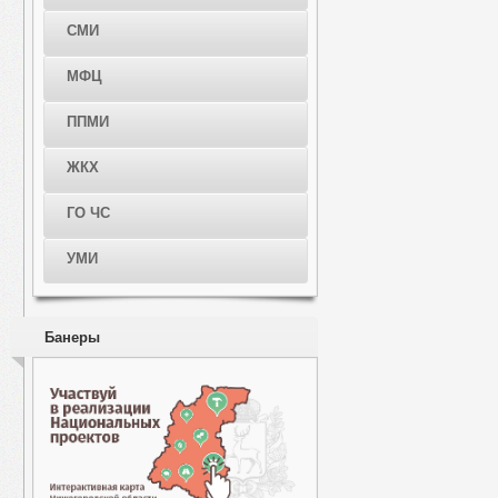
СМИ
МФЦ
ППМИ
ЖКХ
ГО ЧС
УМИ
Банеры