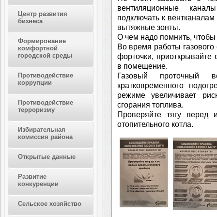
вентиляционные канал
Центр развития
подключать к вентканалам
бизнеса
вытяжные зонты.
О чем надо помнить, чтобы
Формирование
Во время работы газового
комфортной
городской среды
форточки, приоткрывайте 
в помещение.
Газовый проточный во
Противодействие
коррупции
кратковременного подогр
режиме увеличивает рис
Противодействие
сгорания топлива.
терроризму
Проверяйте тягу перед и
отопительного котла.
Избирательная
комиссия района
Открытые данные
Развитие
конкуренции
Сельское хозяйство