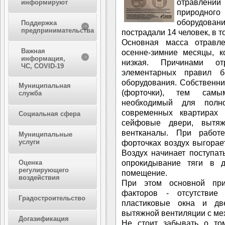
отравлени
информируют
природного
оборудова
Поддержка
предпринимательства
пострадали 14 человек, в т
Основная масса отравл
Важная
осенне-зимние месяцы, к
информация,
низкая. Причинами от
ЧС, COVID-19
элементарных правил бе
оборудования. Собственн
Муниципальная
(форточки), тем самы
служба
необходимый для полно
современных квартирах 
Социальная сфера
сейфовые двери, вытя
вентканалы. При работ
Муниципальные
услуги
форточках воздух выгорае
Воздух начинает поступат
опрокидывание тяги в д
Оценка
регулирующего
помещение.
воздействия
При этом основной при
факторов - отсутствие
Градостроительство
пластиковые окна и дв
вытяжной вентиляции с ме
Догазификация
Не стоит забывать о том