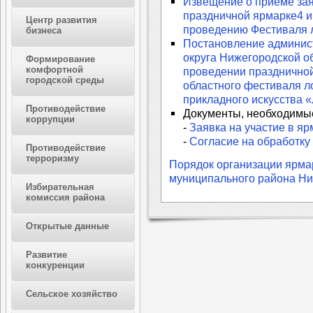
Извещение о приеме зая
праздничной ярмарке4 ию
Центр развития
проведению Фестиваля л
бизнеса
Постановление админис
округа Нижегородской об
Формирование
комфортной
проведении праздничной
городской среды
областного фестиваля ло
прикладного искусства 
Противодействие
Документы, необходимые
коррупции
-
Заявка на участие в яр
-
Согласие на обработку
Противодействие
терроризму
Порядок организации ярма
муниципального района Ни
Избирательная
комиссия района
Открытые данные
Развитие
конкуренции
Сельское хозяйство