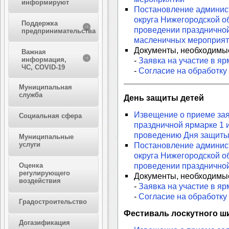
информируют
Постановление админис
округа Нижегородской об
Поддержка
проведении праздничной
предпринимательства
масленичных мероприят
Документы, необходимые
Важная
информация,
-
Заявка на участие в яр
ЧС, COVID-19
-
Согласие на обработку
Муниципальная
служба
День защиты детей
Извещение о приеме зая
Социальная сфера
праздничной ярмарке 1 и
проведению Дня защиты
Муниципальные
услуги
Постановление админис
округа Нижегородской об
проведении праздничной
Оценка
регулирующего
Документы, необходимые
воздействия
-
Заявка на участие в яр
-
Согласие на обработку
Градостроительство
Фестиваль лоскутного ш
Догазификация