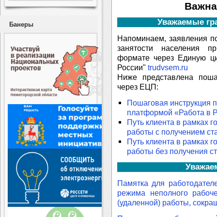
Важна
Уважаемые гра
Банеры
Напоминаем, заявления п
занятости населения 
формате через Единую ц
России"
trudvsem.ru
Ниже представлена поша
через ЕЦП:
Пошаговая инструкция п
платформой «Работа в 
Путь клиента в рамках г
работы c получением ст
Путь клиента в рамках г
работы без получения ст
Уважае
Памятка для работодател
режима неполного рабоче
(удаленной) работы, сокра