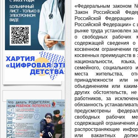
«Федеральным законом 
Закон Российской Феде
Российской Федерации» 
Российской Федерации» с
рынке труда установлен з
о свободных рабочих м
содержащей сведения о
косвенном ограничении п
косвенных преимуществ в з
национальности, языка
семейного, социального 
места жительства, от
принадлежности или н
объединениям или каким
других обстоятельств, н
работников, за исключе
обязанность устанавливат
предусмотрены федера
свободных рабочих ме
содержащей ограничения д
распространяющие инфор
или вакантных должн