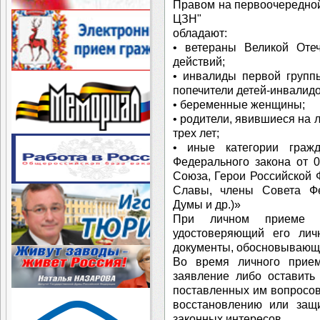
Правом на первоочередно
ЦЗН"
обладают:
• ветераны Великой Оте
действий;
• инвалиды первой групп
попечители детей-инвалидо
• беременные женщины;
• родители, явившиеся на 
трех лет;
• иные категории граж
Федерального закона от 
Союза, Герои Российской
Славы, члены Совета Фе
Думы и др.)»
При личном приеме гр
удостоверяющий его личн
документы, обосновывающ
Во время личного прием
заявление либо оставить
поставленных им вопросов,
восстановлению или защ
законных интересов.