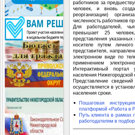
работников за предшеств
человек, и вновь созд
реорганизации) органи
численность работников п
Для работодателей, чь
превышает 25 человек,
представления указанных
носителе путем личного
представителя, направлен
электронном виде по тел
применением электрон
Интерактивный портал 
населения Нижегородской о
Представление сведени
осуществляется в установ
населения сроки.
Пошаговая инструкц
платформой «Работа в 
Путь клиента в рамках 
работодателям в подбор