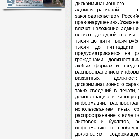
дискриминационного
административной от
законодательством Росси
правонарушениях. Указан
влечет наложение админи
пятисот до одной тысячи 
тысяч до пяти тысяч руб
тысяч до пятнадцати 
предусматривается на р
гражданами, должностны
любых формах и предела
распространением информ
вакантных должност
дискриминационного харак
таких сведений в печати,
демонстрацию в кинопрог
информации, распростра
использованием иных ср
распространение в виде пе
листовок и буклетов, 
информацию о свободны
должностях, содержащу