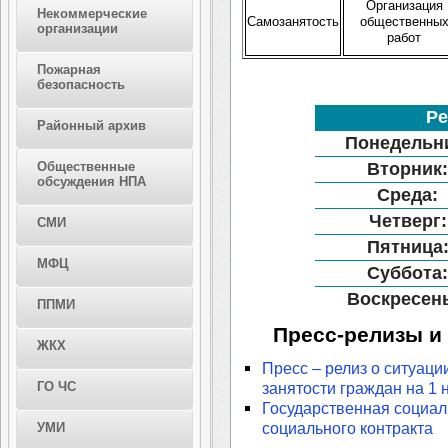
Организация
Некоммерческие
Самозанятость
общественны
организации
работ
Пожарная
безопасность
Р
Районный архив
Понедельн
Общественные
Вторник
обсуждения НПА
Среда:
Четверг:
СМИ
Пятница
МФЦ
Суббота
Воскресен
ППМИ
Пресс-релизы и
ЖКХ
Пресс – релиз о ситуаци
ГО ЧС
занятости граждан на 1 
Государственная социал
социального контракта
УМИ