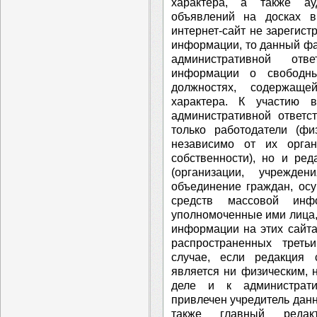
характера, а также ау
объявлений на досках в
интернет-сайт не зарегист
информации, то данный фа
административной отве
информации о свободны
должностях, содержаще
характера. К участию 
административной ответс
только работодатели (фи
независимо от их орга
собственности), но и ре
(организации, учрежде
объединение граждан, ос
средств массовой инф
уполномоченные ими лица,
информации на этих сайта
распространенных трет
случае, если редакция
является ни физическим, 
деле и к администрати
привлечен учредитель дан
также главный редак