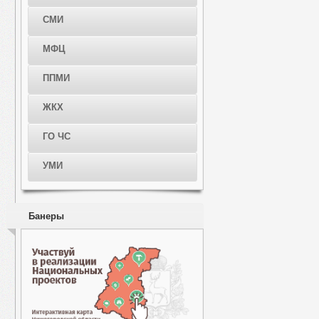
СМИ
МФЦ
ППМИ
ЖКХ
ГО ЧС
УМИ
Банеры