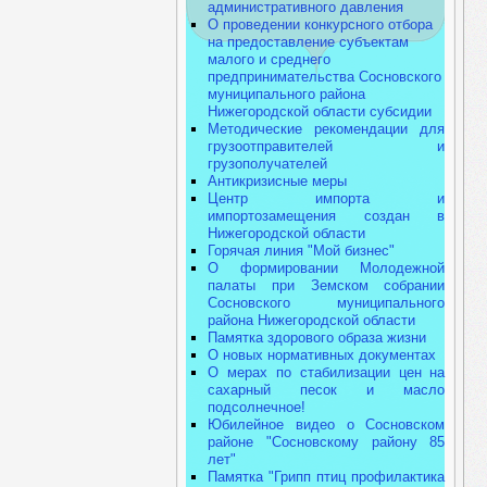
административного давления
О проведении конкурсного отбора
на предоставление субъектам
малого и среднего
предпринимательства Сосновского
муниципального района
Нижегородской области субсидии
Методические рекомендации для
грузоотправителей и
грузополучателей
Антикризисные меры
Центр импорта и
импортозамещения создан в
Нижегородской области
Горячая линия "Мой бизнес"
О формировании Молодежной
палаты при Земском собрании
Сосновского муниципального
района Нижегородской области
Памятка здорового образа жизни
О новых нормативных документах
О мерах по стабилизации цен на
сахарный песок и масло
подсолнечное!
Юбилейное видео о Сосновском
районе "Сосновскому району 85
лет"
Памятка "Грипп птиц профилактика