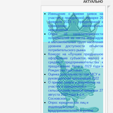
АКТУАЛЬНО
Извещение о приеме заявок на
участие в праздничной ярмарке 26
февраля 2023 г., приуроченной к
проведению масленичных
мероприятий
Опрос об удовлетворенности
потребителей из числа инвалидов
и маломобильных групп населения
уровнем доступности объектов
потребительского рынка
Конкурс на «Лучшее праздничное
оформление субъектов малого и
среднего предпринимательства к
празднованию Нового 2023 года и
Рождества Христова»
Оценка деятельности глав МСУ и
руководителей организаций 2022
О приеме заявок и документов на
участие в праздничной и
сельскохозяйственной ярмарках 27
августа 2022 года в р.п.
Сосновское
Опрос юридических лиц и
индивидуальных
предпринимателей об уровне