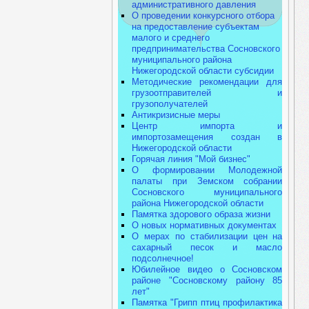
административного давления
О проведении конкурсного отбора
на предоставление субъектам
малого и среднего
предпринимательства Сосновского
муниципального района
Нижегородской области субсидии
Методические рекомендации для
грузоотправителей и
грузополучателей
Антикризисные меры
Центр импорта и
импортозамещения создан в
Нижегородской области
Горячая линия "Мой бизнес"
О формировании Молодежной
палаты при Земском собрании
Сосновского муниципального
района Нижегородской области
Памятка здорового образа жизни
О новых нормативных документах
О мерах по стабилизации цен на
сахарный песок и масло
подсолнечное!
Юбилейное видео о Сосновском
районе "Сосновскому району 85
лет"
Памятка "Грипп птиц профилактика