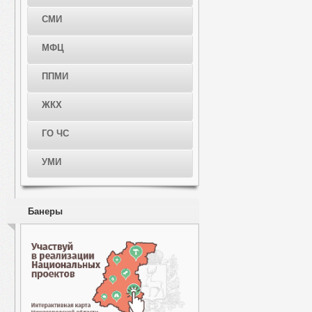
СМИ
МФЦ
ППМИ
ЖКХ
ГО ЧС
УМИ
Банеры