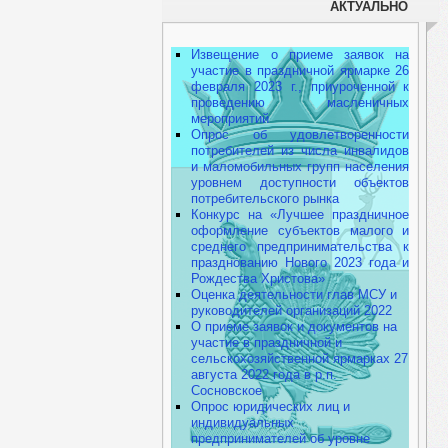
АКТУАЛЬНО
Извещение о приеме заявок на
участие в праздничной ярмарке 26
февраля 2023 г., приуроченной к
проведению масленичных
мероприятий
Опрос об удовлетворенности
потребителей из числа инвалидов
и маломобильных групп населения
уровнем доступности объектов
потребительского рынка
Конкурс на «Лучшее праздничное
оформление субъектов малого и
среднего предпринимательства к
празднованию Нового 2023 года и
Рождества Христова»
Оценка деятельности глав МСУ и
руководителей организаций 2022
О приеме заявок и документов на
участие в праздничной и
сельскохозяйственной ярмарках 27
августа 2022 года в р.п.
Сосновское
Опрос юридических лиц и
индивидуальных
предпринимателей об уровне