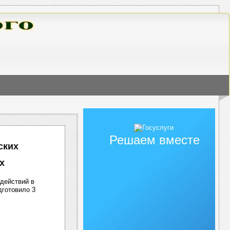
Решаем вместе
ских
х
действий в
дготовило 3
: