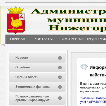
ГЛАВНАЯ
КОНТАКТЫ
ЭКСТРЕННОЕ ПРЕДУПРЕ
Новости
Информ
О районе
действ
Органы власти
В целях организ
Экономика и финансы
отношении жител
видеоролика.
Правоохранительные
Указанный матер
органы информируют
yadi.sk/i/MJu2C9