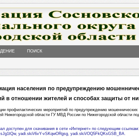
ЖДЕНИЕ
ПОИСК
ация населения по предупреждению мошенниче
ий в отношении жителей и способах защиты от ни
ации профилактических мероприятий по предупреждению мошеннических 
ей Нижегородской области ГУ МВД России по Нижегородской области по
иал доступен для скачивания в сети «Интернет» по следующим ссылкам
BsJg1tQw, yadi.sk/i/6vY-vSKqwORgsg, yadi.sk/i/OQ5FkQKsGSB_BA.