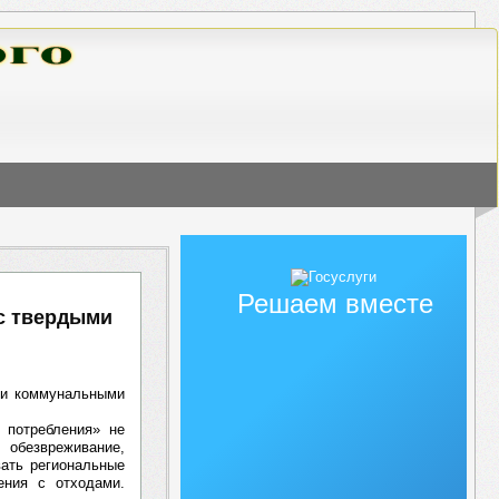
Решаем вместе
с твердыми
ми коммунальными
 потребления» не
, обезвреживание,
вать региональные
ения с отходами.