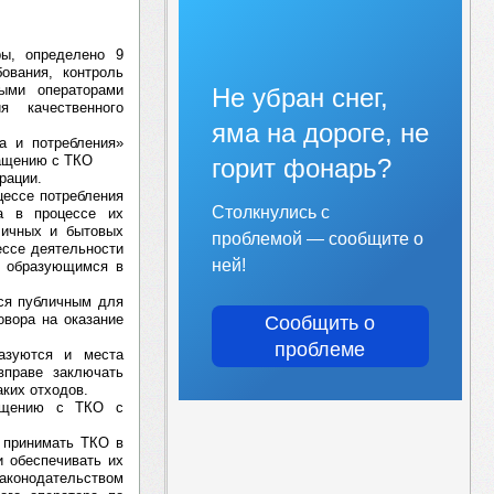
ры, определено 9
ования, контроль
ыми операторами
Не убран снег,
я качественного
яма на дороге, не
а и потребления»
ращению с ТКО
горит фонарь?
рации.
цессе потребления
Столкнулись с
ва в процессе их
личных и бытовых
проблемой — сообщите о
ессе деятельности
ней!
, образующимся в
ся публичным для
овора на оказание
Сообщить о
проблеме
азуются и места
вправе заключать
аких отходов.
ращению с ТКО с
я принимать ТКО в
и обеспечивать их
аконодательством