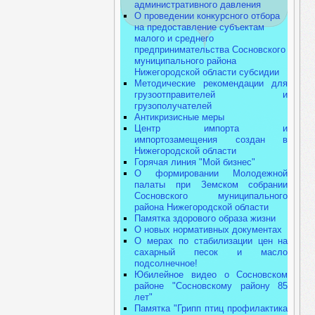
административного давления
О проведении конкурсного отбора
на предоставление субъектам
малого и среднего
предпринимательства Сосновского
муниципального района
Нижегородской области субсидии
Методические рекомендации для
грузоотправителей и
грузополучателей
Антикризисные меры
Центр импорта и
импортозамещения создан в
Нижегородской области
Горячая линия "Мой бизнес"
О формировании Молодежной
палаты при Земском собрании
Сосновского муниципального
района Нижегородской области
Памятка здорового образа жизни
О новых нормативных документах
О мерах по стабилизации цен на
сахарный песок и масло
подсолнечное!
Юбилейное видео о Сосновском
районе "Сосновскому району 85
лет"
Памятка "Грипп птиц профилактика