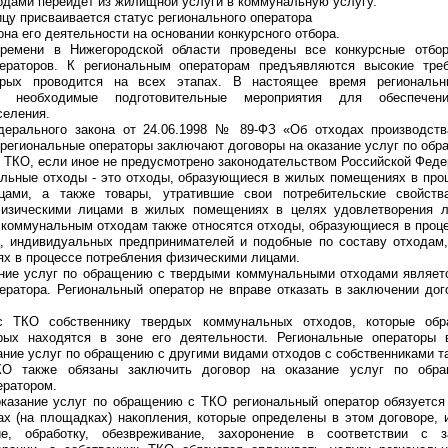
одами перейдет из жилищной услуги в коммунальную услугу.
цу присваивается статус регионального оператора
она его деятельности на основании конкурсного отбора.
ремени в Нижегородской области проведены все конкурсные отбо
ераторов. К региональным операторам предъявляются высокие треб
орых проводится на всех этапах. В настоящее время региональн
е необходимые подготовительные мероприятия для обеспечени
селения.
дерального закона от 24.06.1998 № 89-ФЗ «Об отходах производств
 региональные операторы заключают договоры на оказание услуг по об
 ТКО, если иное не предусмотрено законодательством Российской Феде
льные отходы - это отходы, образующиеся в жилых помещениях в про
цами, а также товары, утратившие свои потребительские свойст
физическими лицами в жилых помещениях в целях удовлетворения 
 коммунальным отходам также относятся отходы, образующиеся в проц
, индивидуальных предпринимателей и подобные по составу отходам
х в процессе потребления физическими лицами.
ание услуг по обращению с твердыми коммунальными отходами являет
ератора. Региональный оператор не вправе отказать в заключении дог
 ТКО собственнику твердых коммунальных отходов, которые обр
рых находятся в зоне его деятельности. Региональные операторы 
ание услуг по обращению с другими видами отходов с собственниками т
КО также обязаны заключить договор на оказание услуг по об
ератором.
оказание услуг по обращению с ТКО региональный оператор обязуетс
ах (на площадках) накопления, которые определены в этом договоре, 
ние, обработку, обезвреживание, захоронение в соответствии с з