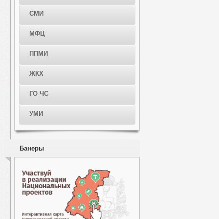
СМИ
МФЦ
ППМИ
ЖКХ
ГО ЧС
УМИ
Банеры