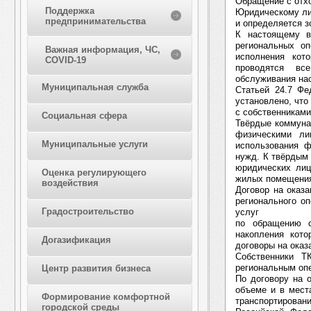
Обращение с отх
Поддержка
Юридическому ли
предпринимательства
и определяется з
К настоящему в
региональных оп
Важная информация, ЧС,
исполнения кот
COVID-19
проводятся вс
обслуживания на
Муниципальная служба
Статьей 24.7 Фе
установлено, что
с собственниками
Социальная сфера
Твёрдые коммуна
физическими ли
Муниципальные услуги
использования 
нужд. К твёрдым
юридических лиц
Оценка регулирующего
жилых помещения
воздействия
Договор на оказ
регионального оп
Градостроительство
услуг
по обращению с
накопления кото
Догазификация
договоры на оказ
Собственники Т
региональным оп
Центр развития бизнеса
По договору на 
объеме и в мест
Формирование комфортной
транспортирова
городской среды