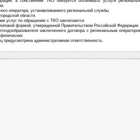
рации, а собственник ТКО обязуется оплачивать услуги региональн
на
ного оператора, устанавливаемого региональной службы
городской области.
ние услуг по обращению с ТКО заключается
 типовой формой, утвержденной Правительством Российской Федерации.
 отходообразователя заключенного договора с региональным оператор
 физических
ц предусмотрена административная ответственность.