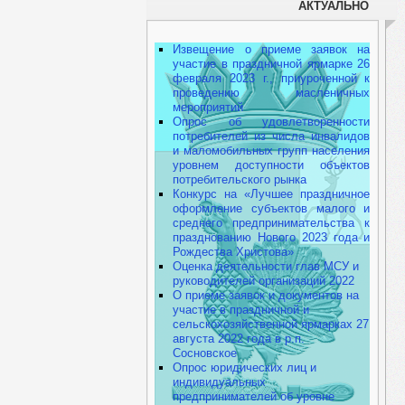
АКТУАЛЬНО
Извещение о приеме заявок на
участие в праздничной ярмарке 26
февраля 2023 г., приуроченной к
проведению масленичных
мероприятий
Опрос об удовлетворенности
потребителей из числа инвалидов
и маломобильных групп населения
уровнем доступности объектов
потребительского рынка
Конкурс на «Лучшее праздничное
оформление субъектов малого и
среднего предпринимательства к
празднованию Нового 2023 года и
Рождества Христова»
Оценка деятельности глав МСУ и
руководителей организаций 2022
О приеме заявок и документов на
участие в праздничной и
сельскохозяйственной ярмарках 27
августа 2022 года в р.п.
Сосновское
Опрос юридических лиц и
индивидуальных
предпринимателей об уровне